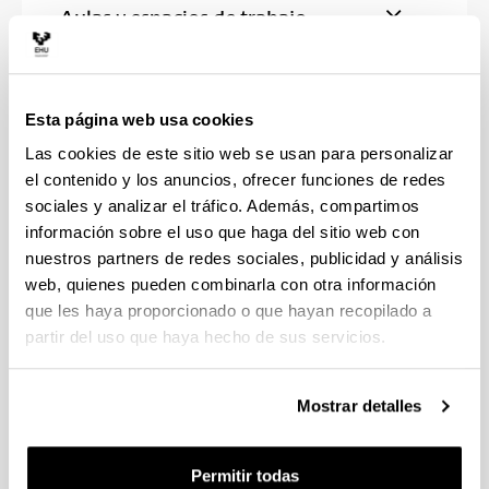
Aulas y espacios de trabajo
Laboratorios, talleres y espacios
experimentales
Esta página web usa cookies
Las cookies de este sitio web se usan para personalizar
Biblioteca
el contenido y los anuncios, ofrecer funciones de redes
sociales y analizar el tráfico. Además, compartimos
información sobre el uso que haga del sitio web con
nuestros partners de redes sociales, publicidad y análisis
web, quienes pueden combinarla con otra información
Entidades colaboradoras con
que les haya proporcionado o que hayan recopilado a
convenio
partir del uso que haya hecho de sus servicios.
Basque Centre for Climate Change-
Klima Aldaketa Ikergai BC3
Mostrar detalles
Tecnalia
Permitir todas