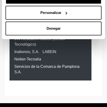
Otras entidades colaboradoras
Personalizar
BASF
Bonduelle España, S.A.
Gestión Ambiental Viveros y
Denegar
Repoblaciones de Navarra, S.A.
IK4-Research Aliance (Centro
Tecnológico)
Inabonos, S.A.
LABEIN
Neiker-Tecnalia
Servicios de la Comarca de Pamplona
S.A.