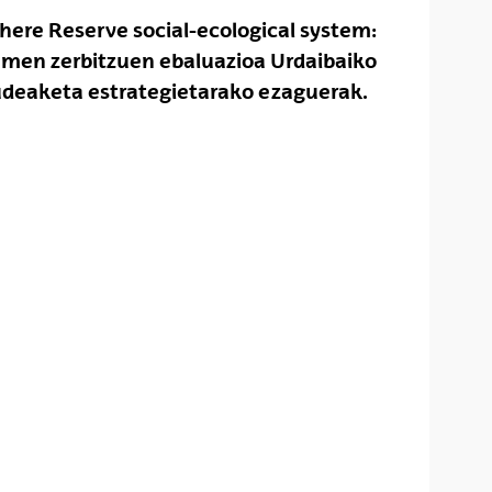
here Reserve social-ecological system:
men zerbitzuen ebaluazioa Urdaibaiko
kudeaketa estrategietarako ezaguerak.