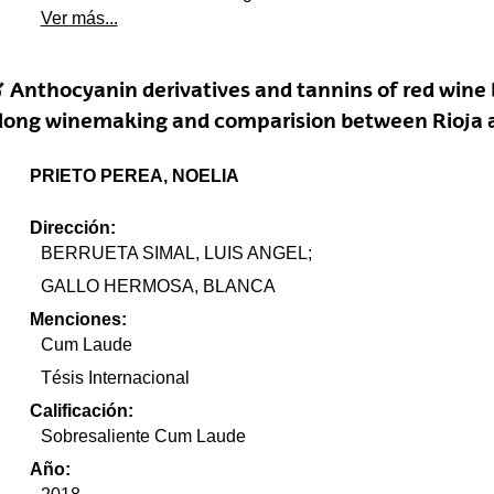
Ver más...
Anthocyanin derivatives and tannins of red wi
long winemaking and comparision between Rioja 
PRIETO PEREA, NOELIA
Dirección:
BERRUETA SIMAL, LUIS ANGEL;
GALLO HERMOSA, BLANCA
Menciones:
Cum Laude
Tésis Internacional
Calificación:
Sobresaliente Cum Laude
Año: