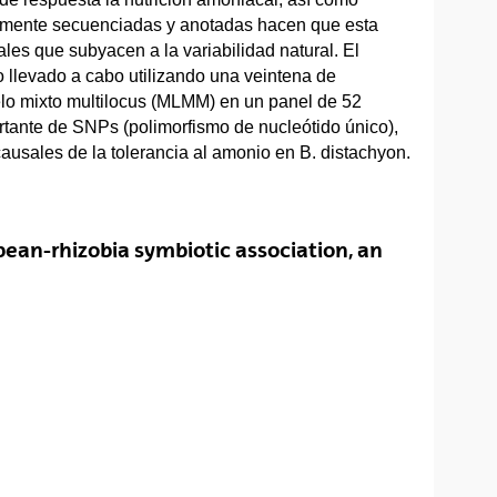
ntemente secuenciadas y anotadas hacen que esta
es que subyacen a la variabilidad natural. El
 llevado a cabo utilizando una veintena de
o mixto multilocus (MLMM) en un panel de 52
tante de SNPs (polimorfismo de nucleótido único),
usales de la tolerancia al amonio en B. distachyon.
ean-rhizobia symbiotic association, an