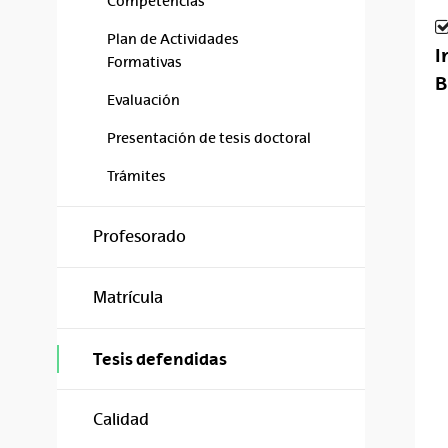
Competencias
Plan de Actividades
I
Formativas
B
Evaluación
Presentación de tesis doctoral
Trámites
Profesorado
Matrícula
Tesis defendidas
Calidad