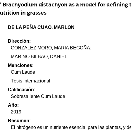
Brachyodium distachyon as a model for defining
utrition in grasses
DE LA PEÑA CUAO, MARLON
Dirección:
GONZALEZ MORO, MARIA BEGOÑA;
MARINO BILBAO, DANIEL
Menciones:
Cum Laude
Tésis Internacional
Calificación:
Sobresaliente Cum Laude
Año:
2019
Resumen:
El nitrógeno es un nutriente esencial para las plantas, y de