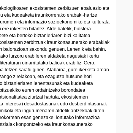
-ekologikoaren ekosistemen zerbitzuen ebaluazio eta
du eta kudeaketa iraunkorrerako erabaki-hartze
gurumen eta informazio sozioekonomiko eta kulturala
re inkesten bitartez. Alde batetik, biosfera
e eta bertoko biztanleriaren bizi kalitatea
ekosistemen zerbitzuak iraunkortasunerako erabakiak
en balorazioan sakondu genuen. Lehenik eta behin,
ako lurzoru erabileren aldaketa nagusiak ikertu
eraturan oinarritutako balioak erabiliz. Gero,
a lotzen saiatu ginen. Alabaina, gure ikerketa-arean
zango zirelakoan, eta ezagutza hutsune hori
o biztanleriaren lehentasunak eta kudeaketa
rbitzuekiko euren ordaintzeko borondatea
sionalitatea ziurtzat hartuta, ekosistemen
eta interesa) desadostasunak edo desberdintasunak
ikoki eta ingurumenaren aldetik antzekoak diren
rokorrean esan genezake, lortutako informazioa
ntzialak konpontzeko eta iraunkortasunerako