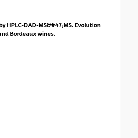
ne by HPLC-DAD-MS&#47;MS. Evolution
and Bordeaux wines.