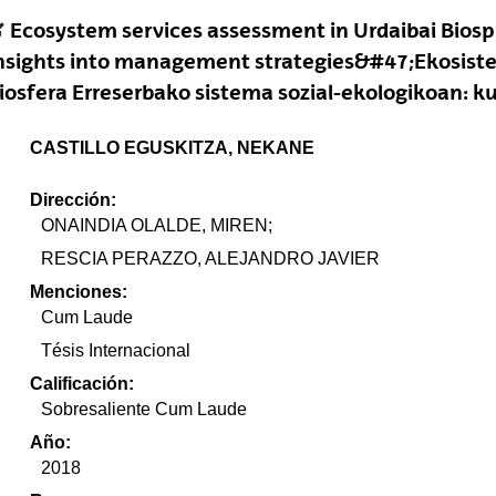
Ecosystem services assessment in Urdaibai Biosp
nsights into management strategies&#47;Ekosiste
iosfera Erreserbako sistema sozial-ekologikoan: 
CASTILLO EGUSKITZA, NEKANE
Dirección:
ONAINDIA OLALDE, MIREN;
RESCIA PERAZZO, ALEJANDRO JAVIER
Menciones:
Cum Laude
Tésis Internacional
Calificación:
Sobresaliente Cum Laude
Año:
2018