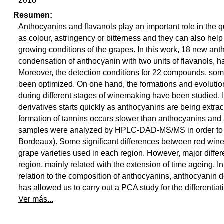
2018
Resumen:
Anthocyanins and flavanols play an important role in the q
as colour, astringency or bitterness and they can also help
growing conditions of the grapes. In this work, 18 new ant
condensation of anthocyanin with two units of flavanols
Moreover, the detection conditions for 22 compounds, some
been optimized. On one hand, the formations and evolution
during different stages of winemaking have been studied. I
derivatives starts quickly as anthocyanins are being extrac
formation of tannins occurs slower than anthocyanins and 
samples were analyzed by HPLC-DAD-MS/MS in order to co
Bordeaux). Some significant differences between red wine
grape varieties used in each region. However, major differe
region, mainly related with the extension of time ageing. In
relation to the composition of anthocyanins, anthocyanin 
has allowed us to carry out a PCA study for the differentiati
Ver más...