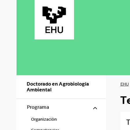
Saltar al contenido principal
Doctorado en Agrobiología
EHU
Ambiental
T
Mostrar/ocul
Programa
Organización
T