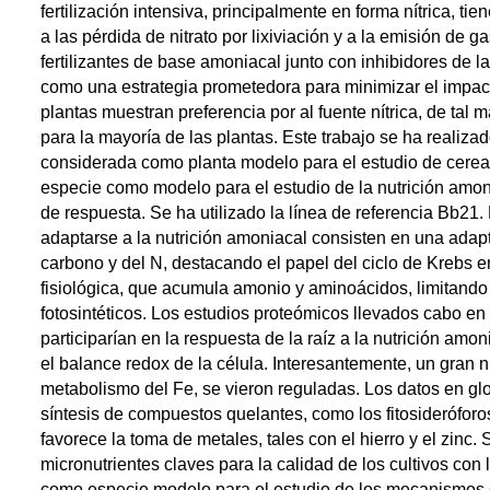
fertilización intensiva, principalmente en forma nítrica, t
a las pérdida de nitrato por lixiviación y a la emisión de
fertilizantes de base amoniacal junto con inhibidores de la
como una estrategia prometedora para minimizar el impacto
plantas muestran preferencia por al fuente nítrica, de tal 
para la mayoría de las plantas. Este trabajo se ha realiz
considerada como planta modelo para el estudio de cereale
especie como modelo para el estudio de la nutrición amon
de respuesta. Se ha utilizado la línea de referencia Bb21
adaptarse a la nutrición amoniacal consisten en una adap
carbono y del N, destacando el papel del ciclo de Krebs en
fisiológica, que acumula amonio y aminoácidos, limitando 
fotosintéticos. Los estudios proteómicos llevados cabo en
participarían en la respuesta de la raíz a la nutrición amo
el balance redox de la célula. Interesantemente, un gran 
metabolismo del Fe, se vieron reguladas. Los datos en glo
síntesis de compuestos quelantes, como los fitosideróforo
favorece la toma de metales, tales con el hierro y el zinc.
micronutrientes claves para la calidad de los cultivos co
como especie modelo para el estudio de los mecanismos d