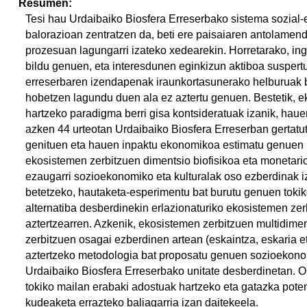
Resumen:
Tesi hau Urdaibaiko Biosfera Erreserbako sistema sozial
balorazioan zentratzen da, beti ere paisaiaren antolamen
prozesuan lagungarri izateko xedearekin. Horretarako, in
bildu genuen, eta interesdunen eginkizun aktiboa suspertu e
erreserbaren izendapenak iraunkortasunerako helburuak bet
hobetzen lagundu duen ala ez aztertu genuen. Bestetik, 
hartzeko paradigma berri gisa kontsideratuak izanik, hau
azken 44 urteotan Urdaibaiko Biosfera Erreserban gertatut
genituen eta hauen inpaktu ekonomikoa estimatu genuen lit
ekosistemen zerbitzuen dimentsio biofisikoa eta monetario
ezaugarri sozioekonomiko eta kulturalak oso ezberdinak i
betetzeko, hautaketa-esperimentu bat burutu genuen tokik
alternatiba desberdinekin erlazionaturiko ekosistemen ze
aztertzearren. Azkenik, ekosistemen zerbitzuen multidiment
zerbitzuen osagai ezberdinen artean (eskaintza, eskaria 
aztertzeko metodologia bat proposatu genuen sozioekonom
Urdaibaiko Biosfera Erreserbako unitate desberdinetan. O
tokiko mailan erabaki adostuak hartzeko eta gatazka pote
kudeaketa errazteko baliagarria izan daitekeela.