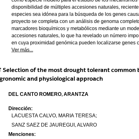
disponibilidad de múltiples accesiones naturales, recie
especies sea idónea para la búsqueda de los genes causal
proyecto se completa con un análisis de genoma completo
marcadores bioquímicos y metabólicos mediante un model
accesiones naturales, lo que ha revelado un número impor
en cuya proximidad genómica pueden localizarse genes ca
Ver más...
Selection of the most drought tolerant common b
gronomic and physiological approach
DEL CANTO ROMERO, ARANTZA
Dirección:
LACUESTA CALVO, MARIA TERESA;
SANZ SAEZ DE JAUREGUI, ALVARO
Menciones: