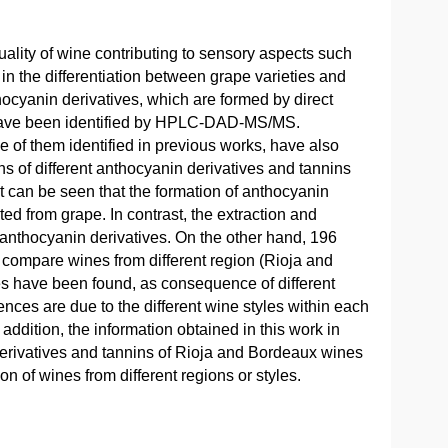
uality of wine contributing to sensory aspects such
 in the differentiation between grape varieties and
hocyanin derivatives, which are formed by direct
, have been identified by HPLC-DAD-MS/MS.
 of them identified in previous works, have also
s of different anthocyanin derivatives and tannins
t can be seen that the formation of anthocyanin
ted from grape. In contrast, the extraction and
anthocyanin derivatives. On the other hand, 196
mpare wines from different region (Rioja and
s have been found, as consequence of different
nces are due to the different wine styles within each
 addition, the information obtained in this work in
derivatives and tannins of Rioja and Bordeaux wines
on of wines from different regions or styles.