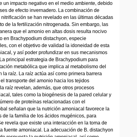
iene un impacto negativo en el medio ambiente, debido
 gases de efecto invernadero. La combinación de
 nitrificación se han revelado en las últimas décadas
 de la fertilización nitrogenada. Sin embargo, las
manera que el amonio en altas dosis resulta nocivo
ado en Brachypodium distachyon, especie
s, con el objetivo de validad la idoneidad de esta
iacal, y así poder profundizar en sus mecanismos
. La principal estrategia de Brachypodium para
tación metabólica que implica al metabolismo del
 la raíz. La raíz actúa así como primera barrera
el transporte del amonio hacia los tejidos
 la raíz revelan, además, que otros procesos
niacal, tales como la biogénesis de la pared celular y
número de proteínas relacionadas con el
bal señalan que la nutrición amoniacal favorece la
s de la familia de los ácidos mugénicos, para
 Se revela que existe una interacción en la toma de
n la fuente amoniacal. La adecuación de B. distachyon
e respuesta la nutrición amoniacal, así como