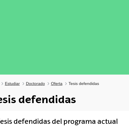
Estudiar
Doctorado
Oferta
Tesis defendidas
esis defendidas
tar subpáginas
esis defendidas del programa actual