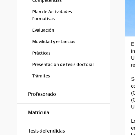
Competencias
Plan de Actividades
Formativas
Evaluación
Movilidad y estancias
E
i
Prácticas
U
Presentación de tesis doctoral
r
Trámites
S
c
(
Profesorado
(
U
Matrícula
L
e
Tesis defendidas
la