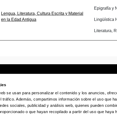
Epigrafía y
Lengua, Literatura, Cultura Escrita y Material
en la Edad Antigua
Lingüística 
Literatura, 
ies
web se usan para personalizar el contenido y los anuncios, ofrec
Sede electrónica
Accesibilidad
Infor
el tráfico. Además, compartimos información sobre el uso que ha
edes sociales, publicidad y análisis web, quienes pueden combin
La EHU en Tiktok
La EHU en Bluesky
La EHU
proporcionado o que hayan recopilado a partir del uso que haya