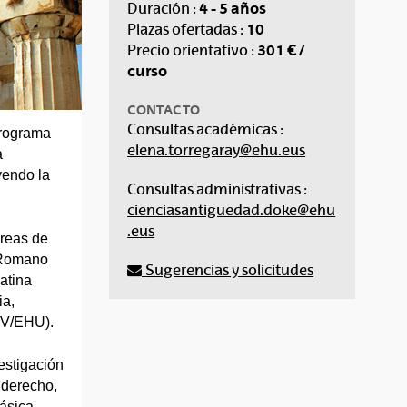
4 - 5 años
Duración :
10
Plazas ofertadas :
301 € /
Precio orientativo :
curso
CONTACTO
Consultas académicas :
programa
elena.torregaray@ehu.eus
a
yendo la
Consultas administrativas :
cienciasantiguedad.doke@ehu
.eus
áreas de
 Romano
Sugerencias y solicitudes
atina
ia,
PV/EHU).
estigación
l derecho,
lásica,