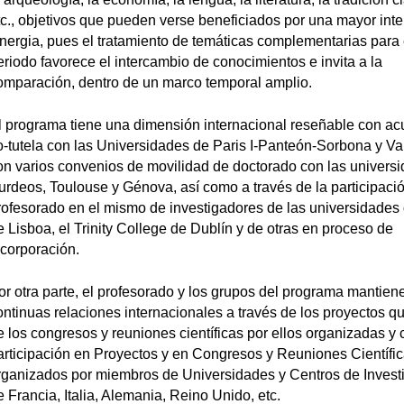
tc., objetivos que pueden verse beneficiados por una mayor inte
inergia, pues el tratamiento de temáticas complementarias para
eriodo favorece el intercambio de conocimientos e invita a la
omparación, dentro de un marco temporal amplio.
l programa tiene una dimensión internacional reseñable con ac
o-tutela con las Universidades de Paris I-Panteón-Sorbona y Va
on varios convenios de movilidad de doctorado con las univers
urdeos, Toulouse y Génova, así como a través de la participac
rofesorado en el mismo de investigadores de las universidades d
e Lisboa, el Trinity College de Dublín y de otras en proceso de
ncorporación.
or otra parte, el profesorado y los grupos del programa mantien
ontinuas relaciones internacionales a través de los proyectos qu
e los congresos y reuniones científicas por ellos organizadas y 
articipación en Proyectos y en Congresos y Reuniones Científi
rganizados por miembros de Universidades y Centros de Invest
e Francia, Italia, Alemania, Reino Unido, etc.