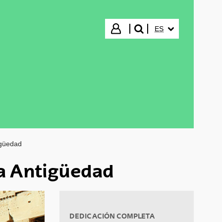
IDIOMA SELECCIO
Iniciar sesión
ES
buscar"
igüedad
la Antigüedad
DEDICACIÓN COMPLETA