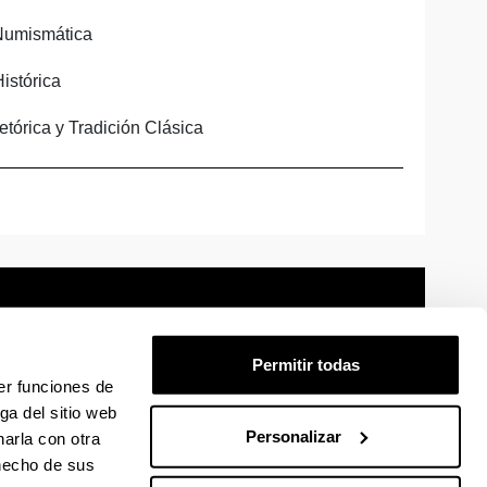
 Numismática
Histórica
Retórica y Tradición Clásica
Permitir todas
er funciones de
mación legal
Mapa
Ayuda
Contacto
ga del sitio web
Personalizar
arla con otra
 en Facebook
La EHU en Linkedin
La EHU en Instagram
La EHU en Youtube
La EHU en Vimeo
La EHU en Flickr
 hecho de sus