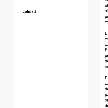
e
s
Calidad
p
c
E
c
c
B
p
d
i
P
c
d
p
o
d