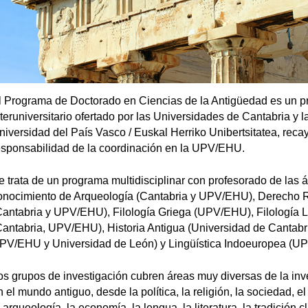
l Programa de Doctorado en Ciencias de la Antigüedad es un 
nteruniversitario ofertado por las Universidades de Cantabria y l
niversidad del País Vasco / Euskal Herriko Unibertsitatea, reca
esponsabilidad de la coordinación en la UPV/EHU.
e trata de un programa multidisciplinar con profesorado de las 
onocimiento de Arqueología (Cantabria y UPV/EHU), Derecho
Cantabria y UPV/EHU), Filología Griega (UPV/EHU), Filología L
Cantabria, UPV/EHU), Historia Antigua (Universidad de Cantabr
PV/EHU y Universidad de León) y Lingüística Indoeuropea (U
os grupos de investigación cubren áreas muy diversas de la inv
n el mundo antiguo, desde la política, la religión, la sociedad, e
 arqueología, la economía, la lengua, la literatura, la tradición c