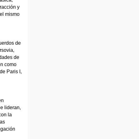
racción y
 el mismo
uerdos de
rsovia,
idades de
ión como
e Paris I,
en
e lideran,
con la
cas
igación