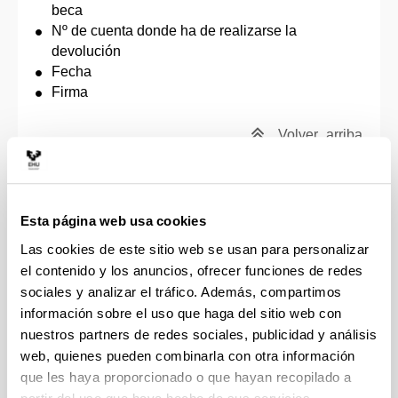
beca
Nº de cuenta donde ha de realizarse la
devolución
Fecha
Firma
Volver
arriba
Solicitud de cambio de dedicación en el
programa de doctorado
Esta página web usa cookies
Para solicitar el cambio de dedicación debes dirigir
Las cookies de este sitio web se usan para personalizar
escrito de solicitud a la Comisión Académica del
el contenido y los anuncios, ofrecer funciones de redes
programa de doctorado. Para ello puedes utilizar
sociales y analizar el tráfico. Además, compartimos
los modelos habilitados al efecto que encontrarás
información sobre el uso que haga del sitio web con
en
Impresos
, y enviarlos por email a la secretaria o
nuestros partners de redes sociales, publicidad y análisis
secretario y al responsable o la responsable del
web, quienes pueden combinarla con otra información
programa. A partir de la aprobación del cambio, se
que les haya proporcionado o que hayan recopilado a
recalculará el plazo restante para la presentación