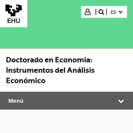
Saltar al contenido principal
IDIOMA S
Iniciar sesión
ES
buscar"
Doctorado en Economía:
Instrumentos del Análisis
Económico
Menú
Doctorado en Economía: Instrumentos del Análisis Económico
Abr