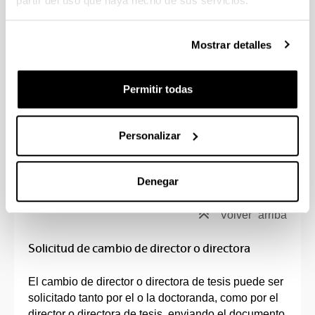
partir del uso que haya hecho de sus servicios.
de la tesis.
Volver
arriba
Mostrar detalles
Solicitud de codirección de la tesis
Permitir todas
Si el profesor o profesora que solicita la codirección
es un profesor o profesora ajena al programa se
Personalizar
debe seguir el
procedimiento
indicado en la página
web y adjuntar los documentos especificados en el
mismo.
Denegar
Volver
arriba
Solicitud de cambio de director o directora
El cambio de director o directora de tesis puede ser
solicitado tanto por el o la doctoranda, como por el
director o directora de tesis, enviando el documento