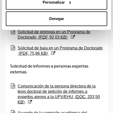
Personalizar
(doctorandos/as)
(
PDF
, 84,19
KB
)
(Abre una nueva ventana)
Solicitud de cambio de dedicación en estudios
Denegar
de Doctorado
(
PDF
, 55,16
KB
)
(Abre una nueva ventana)
Solicitud de prórroga en un Programa de
Doctorado
(
PDF
, 92,03
KB
)
(Abre una nueva ventana)
Solicitud de baja en un Programa de Doctorado
(
PDF
, 75,96
KB
)
Solicitud de informes a personas expertas
externas
(Abre una nueva ventana)
Comunicación de la persona directora de la
tesis doctoral de petición de informes a
expertos ajenos a la UPV/EHU
(
DOC
, 203,50
KB
)
(Abre una nueva ventana)
Acuerdo de la comisión académica del