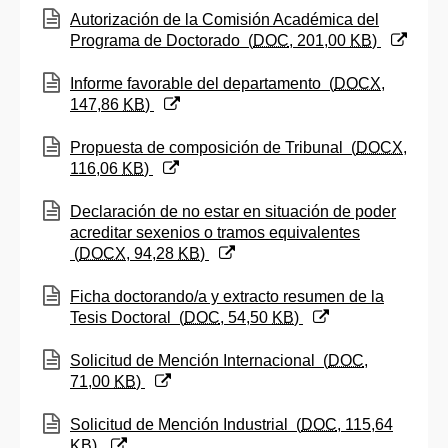
(Abre una nueva ventana)
Autorización de la Comisión Académica del
Programa de Doctorado
(
DOC
, 201,00
KB
)
(Abre una nueva ventana)
Informe favorable del departamento
(
DOCX
,
147,86
KB
)
(Abre una nueva ventana)
Propuesta de composición de Tribunal
(
DOCX
,
116,06
KB
)
(Abre una nueva ventana)
Declaración de no estar en situación de poder
acreditar sexenios o tramos equivalentes
(
DOCX
, 94,28
KB
)
(Abre una nueva ventana)
Ficha doctorando/a y extracto resumen de la
Tesis Doctoral
(
DOC
, 54,50
KB
)
(Abre una nueva ventana)
Solicitud de Mención Internacional
(
DOC
,
71,00
KB
)
(Abre una nueva ventana)
Solicitud de Mención Industrial
(
DOC
, 115,64
KB
)