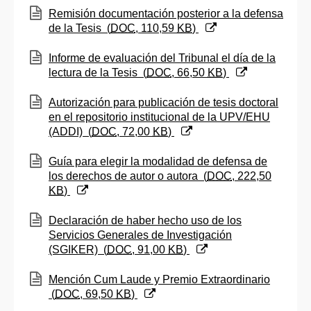
(Abre una nueva ventana)
Remisión documentación posterior a la defensa
de la Tesis
(
DOC
, 110,59
KB
)
(Abre una nueva ventana)
Informe de evaluación del Tribunal el día de la
lectura de la Tesis
(
DOC
, 66,50
KB
)
(Abre una nueva ventana)
Autorización para publicación de tesis doctoral
en el repositorio institucional de la UPV/EHU
(ADDI)
(
DOC
, 72,00
KB
)
(Abre una nueva ventana)
Guía para elegir la modalidad de defensa de
los derechos de autor o autora
(
DOC
, 222,50
KB
)
(Abre una nueva ventana)
Declaración de haber hecho uso de los
Servicios Generales de Investigación
(SGIKER)
(
DOC
, 91,00
KB
)
(Abre una nueva ventana)
Mención Cum Laude y Premio Extraordinario
(
DOC
, 69,50
KB
)