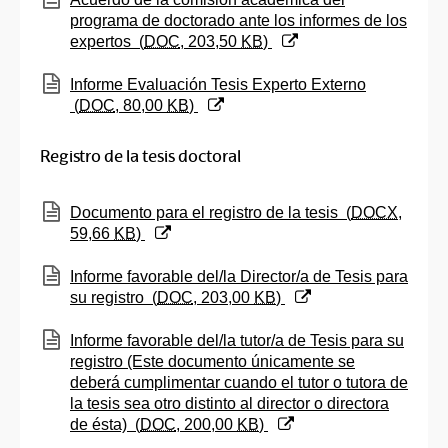
programa de doctorado ante los informes de los
expertos
(
DOC
, 203,50
KB
)
(Abre una nueva ventana)
Informe Evaluación Tesis Experto Externo
(
DOC
, 80,00
KB
)
Registro de la tesis doctoral
(Abre una nueva ventana)
Documento para el registro de la tesis
(
DOCX
,
59,66
KB
)
(Abre una nueva ventana)
Informe favorable del/la Director/a de Tesis para
su registro
(
DOC
, 203,00
KB
)
(Abre una nueva ventana)
Informe favorable del/la tutor/a de Tesis para su
registro (Este documento únicamente se
deberá cumplimentar cuando el tutor o tutora de
la tesis sea otro distinto al director o directora
de ésta)
(
DOC
, 200,00
KB
)