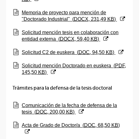
(Abre una nueva ventana)
Memoria de proyecto para mención de
"Doctorado Industrial"
(
DOCX
, 231,49
KB
)
(Abre una nueva ventana)
Solicitud mención tesis en colaboración con
entidad externa
(
DOCX
, 59,40
KB
)
(Abre una nueva ventana)
Solicitud C2 de euskera
(
DOC
, 94,50
KB
)
(Abre una nueva ventana)
Solicitud mención Doctorado en euskera
(
PDF
,
145,50
KB
)
Trámites para la defensa de la tesis doctoral
(Abre una nueva ventana)
Comunicación de la fecha de defensa de la
tesis
(
DOC
, 200,00
KB
)
(Abre una nueva ventana)
Acta de Grado de Doctor/a
(
DOC
, 68,50
KB
)