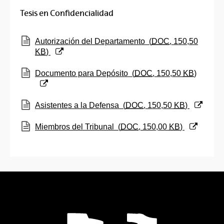
Tesis en Confidencialidad
(Abre una nueva ventana)
Autorización del Departamento
(
DOC
, 150,50
KB
)
(Abre una nueva ventana)
Documento para Depósito
(
DOC
, 150,50
KB
)
(Abre una nueva ventana)
Asistentes a la Defensa
(
DOC
, 150,50
KB
)
(Abre una nueva ventana)
Miembros del Tribunal
(
DOC
, 150,00
KB
)