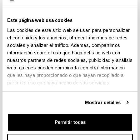
(Abre una nueva ventana)
Solicitud de codirección de tesis doctoral
(
PDF
,
113,89
KB
)
Esta página web usa cookies
(Abre una nueva ventana)
Contribuciones aportadas para la codirección
Las cookies de este sitio web se usan para personalizar
(
DOC
, 385,50
KB
)
el contenido y los anuncios, ofrecer funciones de redes
sociales y analizar el tráfico. Además, compartimos
(Abre una nueva ventana)
Acuerdo de la Comisión Académica del
información sobre el uso que haga del sitio web con
Programa de Doctorado por la que se aprueba
la codirección de Tesis Doctoral
(
DOCX
, 56,10
nuestros partners de redes sociales, publicidad y análisis
KB
)
web, quienes pueden combinarla con otra información
que les haya proporcionado o que hayan recopilado a
(Abre una nueva ventana)
Solicitud de cambio de tutor/a (tutores/as)
partir del uso que haya hecho de sus servicios.
(
PDF
, 83,09
KB
)
(Abre una nueva ventana)
Solicitud de cambio de tutor (doctorandos/as)
Mostrar detalles
(
PDF
, 55,01
KB
)
(Abre una nueva ventana)
Solicitud de cambio de director/a (directores/as)
Permitir todas
(
PDF
, 80,22
KB
)
(Abre una nueva ventana)
Solicitud de cambio de director/a