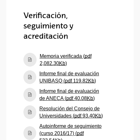
Verificación,
seguimiento y
acreditación
Memoria verificada (
pdf
(Abre una nueva ventana)
2,082.30
Kb
)
Informe final de evaluación
(Abre una nueva ve
UNIBASQ (
pdf
119.82
Kb
)
Informe final de evaluación
(Abre una nueva ven
de ANECA (
pdf
40.08
Kb
)
Resolución del Consejo de
(Abre una nueva
Universidades (
pdf
93.40
Kb
)
Autoinforme de seguimiento
(curso 2016/17) (
pdf