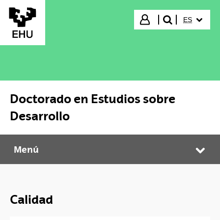
Saltar al contenido principal
IDIOMA S
Iniciar sesión
ES
buscar"
Doctorado en Estudios sobre
Desarrollo
Menú
Doctorado en Estudios sobre Desarrollo
Abr
Calidad