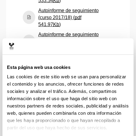
(Abre una nueva ventana)
533.54
Kb
)
Autoinforme de seguimiento
(curso 2017/18) (
pdf
(Abre una nueva ventana)
541.97
Kb
)
Autoinforme de seguimiento
(curso 2018/19) (
pdf
(Abre una nueva ventana)
535.52
Kb
)
Autoinforme de seguimiento
(curso 2019/20) (
pdf
Esta página web usa cookies
(Abre una nueva ventana)
527.54
Kb
)
Las cookies de este sitio web se usan para personalizar
Autoinforme de seguimiento
el contenido y los anuncios, ofrecer funciones de redes
(curso 2020/21) (
pdf
sociales y analizar el tráfico. Además, compartimos
(Abre una nueva ventana)
430.15
Kb
)
información sobre el uso que haga del sitio web con
nuestros partners de redes sociales, publicidad y análisis
Autoinforme de seguimiento
web, quienes pueden combinarla con otra información
(curso 2021/22) (
pdf
(Abre una nueva ventana)
457.03
Kb
)
que les haya proporcionado o que hayan recopilado a
partir del uso que haya hecho de sus servicios.
Autoinforme de seguimiento