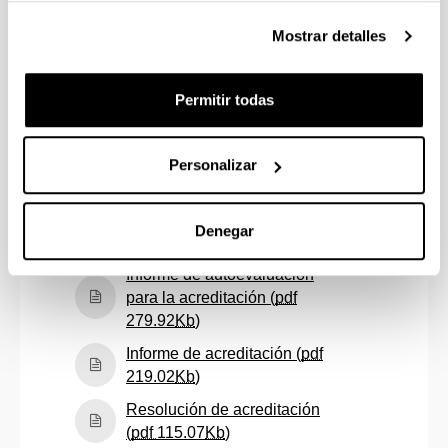
(curso 2022/23) (
pdf
(Abre una nueva ventana)
455.31
Kb
)
Mostrar detalles
Autoinforme de seguimiento
(curso 2023/24) (
pdf
Permitir todas
(Abre una nueva ventana)
437.07
Kb
)
Autoinforme de seguimiento
(curso 2024/25) (
pdf
Personalizar
(Abre una nueva ventana)
363.24
Kb
)
Informe de seguimiento
Denegar
(Abre una nuev
(curso 2016/17) (
pdf
60.72
Kb
)
Informe de autoevaluación
para la acreditación (
pdf
(Abre una nueva ventana)
279.92
Kb
)
Informe de acreditación (
pdf
(Abre una nueva ventana)
219.02
Kb
)
Resolución de acreditación
(Abre una nueva ventana)
(
pdf
115.07
Kb
)