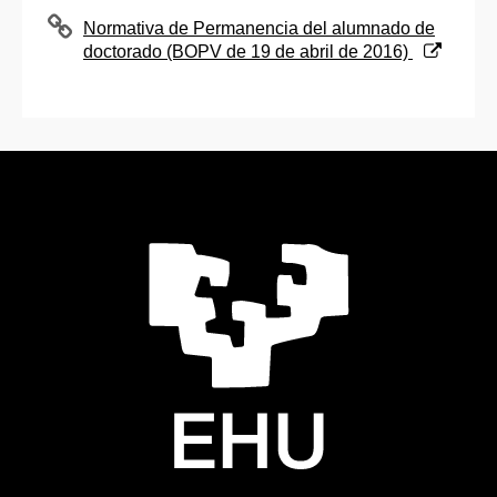
(Abre una nueva ventana)
Normativa de Permanencia del alumnado de
doctorado (BOPV de 19 de abril de 2016)