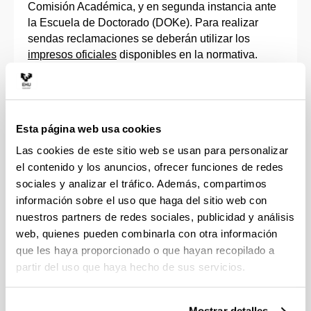
Comisión Académica, y en segunda instancia ante
la Escuela de Doctorado (DOKe). Para realizar
sendas reclamaciones se deberán utilizar los
impresos oficiales
disponibles en la normativa.
En todo caso, el resultado de la evaluación lo
podrán consultar las y los doctorandos así como
sus directoras y directores a través del aplicativo
Esta página web usa cookies
GAUR
, tal y como se indica en los
manuales
Las cookies de este sitio web se usan para personalizar
correspondientes.
el contenido y los anuncios, ofrecer funciones de redes
Permanencia en un programa de doctorado
sociales y analizar el tráfico. Además, compartimos
información sobre el uso que haga del sitio web con
A tenor de lo establecido en el artículo 11.7 del Real
nuestros partners de redes sociales, publicidad y análisis
Decreto 99/2011, la evaluación anual positiva por la
web, quienes pueden combinarla con otra información
Comisión Académica del Programa de Doctorado,
que les haya proporcionado o que hayan recopilado a
tanto del
Plan de Investigación
como del
partir del uso que haya hecho de sus servicios.
Documento de Actividades, junto con los informes
que a tal efecto deberán emitir el Tutor y el Director
Mostrar detalles