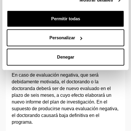
de Tesis Doctoral dentro del aplicativo GAUR,
serán requisitos indispensables para continuar en
el Programa.
Permitir todas
Una vez finalice el periodo de evaluación dispuesto
para las Comisiones Académicas, y de acuerdo con
Personalizar
el calendario de matrícula establecido por la
Comisión de Posgrado, se procederá a gestionar la
emisión de la segunda matrícula a todo el
Denegar
alumnado evaluado.
En caso de evaluación negativa, que será
debidamente motivada, el doctorando o la
doctoranda deberá ser de nuevo evaluado en el
plazo de seis meses, a cuyo efecto elaborará un
nuevo informe del plan de investigación. En el
supuesto de producirse nueva evaluación negativa,
el doctorando causará baja definitiva en el
programa.