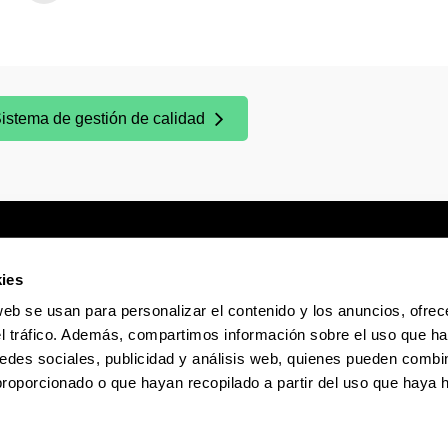
istema de gestión de calidad
Abre una nueva ventana)
ies
web se usan para personalizar el contenido y los anuncios, ofrec
Sede electrónica
Accesibilidad
Infor
el tráfico. Además, compartimos información sobre el uso que ha
edes sociales, publicidad y análisis web, quienes pueden combin
proporcionado o que hayan recopilado a partir del uso que haya
La EHU en Tiktok
La EHU en Bluesky
La EHU