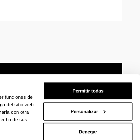
Permitir todas
er funciones de
mación legal
Mapa
Ayuda
Contacto
ga del sitio web
Personalizar
arla con otra
 hecho de sus
 en Facebook
La EHU en Linkedin
La EHU en Instagram
La EHU en Youtube
La EHU en Vimeo
La EHU en Flickr
Denegar