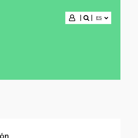
IDIOMA SELECCIO
Iniciar sesión
ES
buscar"
ión