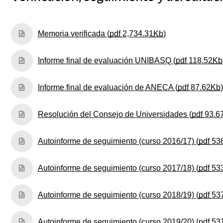
(Abre una nueva
Memoria verificada (
pdf
2,734.31
Kb
)
Informe final de evaluación UNIBASQ (
pdf
118.52
Kb
Informe final de evaluación de ANECA (
pdf
87.62
Kb
)
Resolución del Consejo de Universidades (
pdf
93.6
Autoinforme de seguimiento (curso 2016/17) (
pdf
53
Autoinforme de seguimiento (curso 2017/18) (
pdf
53
Autoinforme de seguimiento (curso 2018/19) (
pdf
53
Autoinforme de seguimiento (curso 2019/20) (
pdf
53