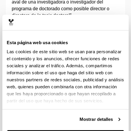
aval de una investigadora o investigador del
programa de doctorado como posible director o
directora de la tesis doctoral”.
Complementos formativos
Esta página web usa cookies
Las cookies de este sitio web se usan para personalizar
Criterios de valoración de méritos
el contenido y los anuncios, ofrecer funciones de redes
sociales y analizar el tráfico. Además, compartimos
Idiomas de impartición
información sobre el uso que haga del sitio web con
nuestros partners de redes sociales, publicidad y análisis
web, quienes pueden combinarla con otra información
que les haya proporcionado o que hayan recopilado a
Preinscripción y matrícula
(Abre una nueva ventana)
partir del uso que haya hecho de sus servicios.
Ayudas y convocatorias
(Abre una nueva ventana)
Mostrar detalles
Precio
(Abre una nueva ventana)