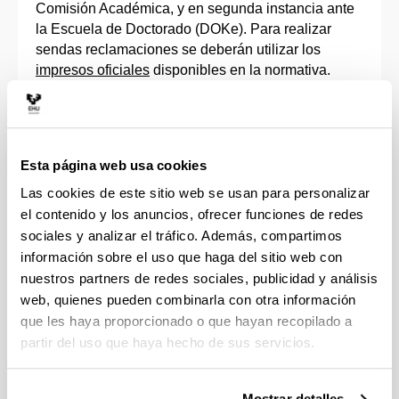
Comisión Académica, y en segunda instancia ante
la Escuela de Doctorado (DOKe). Para realizar
sendas reclamaciones se deberán utilizar los
impresos oficiales
disponibles en la normativa.
En todo caso, el resultado de la evaluación lo
podrán consultar las y los doctorandos así como
sus directoras y directores a través del aplicativo
Esta página web usa cookies
GAUR
, tal y como se indica en los
manuales
Las cookies de este sitio web se usan para personalizar
correspondientes.
el contenido y los anuncios, ofrecer funciones de redes
Permanencia en un programa de doctorado
sociales y analizar el tráfico. Además, compartimos
información sobre el uso que haga del sitio web con
A tenor de lo establecido en el artículo 11.7 del Real
nuestros partners de redes sociales, publicidad y análisis
Decreto 99/2011, la evaluación anual positiva por la
web, quienes pueden combinarla con otra información
Comisión Académica del Programa de Doctorado,
que les haya proporcionado o que hayan recopilado a
tanto del
Plan de Investigación
como del
partir del uso que haya hecho de sus servicios.
Documento de Actividades, junto con los informes
que a tal efecto deberán emitir el Tutor y el Director
Mostrar detalles