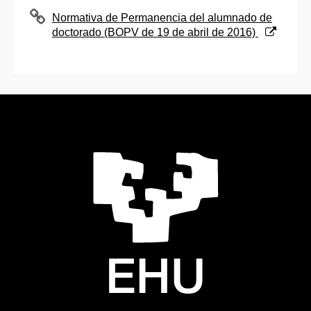
(Abre una nueva ventana)
Normativa de Permanencia del alumnado de
doctorado (BOPV de 19 de abril de 2016)