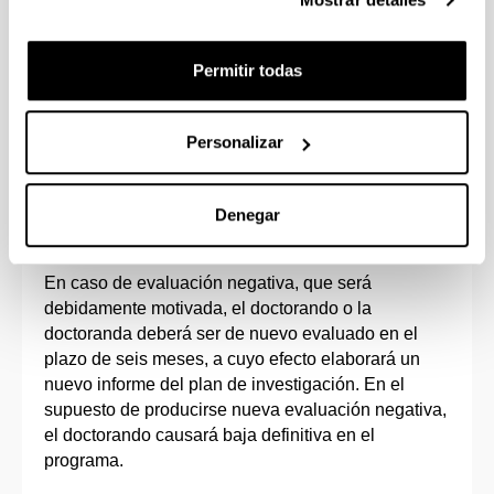
de Tesis Doctoral dentro del aplicativo GAUR,
serán requisitos indispensables para continuar en
el Programa.
Permitir todas
Una vez finalice el periodo de evaluación dispuesto
para las Comisiones Académicas, y de acuerdo con
Personalizar
el calendario de matrícula establecido por la
Comisión de Posgrado, se procederá a gestionar la
emisión de la segunda matrícula a todo el
Denegar
alumnado evaluado.
En caso de evaluación negativa, que será
debidamente motivada, el doctorando o la
doctoranda deberá ser de nuevo evaluado en el
plazo de seis meses, a cuyo efecto elaborará un
nuevo informe del plan de investigación. En el
supuesto de producirse nueva evaluación negativa,
el doctorando causará baja definitiva en el
programa.