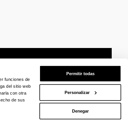
Permitir todas
er funciones de
mación legal
Mapa
Ayuda
Contacto
ga del sitio web
Personalizar
arla con otra
 hecho de sus
 en Facebook
La EHU en Linkedin
La EHU en Instagram
La EHU en Youtube
La EHU en Vimeo
La EHU en Flickr
Denegar