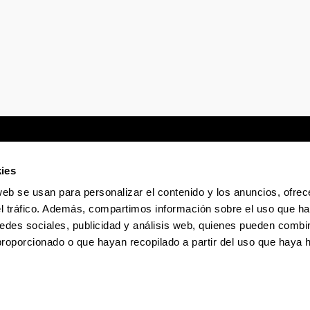
ies
web se usan para personalizar el contenido y los anuncios, ofrec
Sede electrónica
Accesibilidad
Infor
el tráfico. Además, compartimos información sobre el uso que ha
edes sociales, publicidad y análisis web, quienes pueden combin
proporcionado o que hayan recopilado a partir del uso que haya
La EHU en Tiktok
La EHU en Bluesky
La EHU