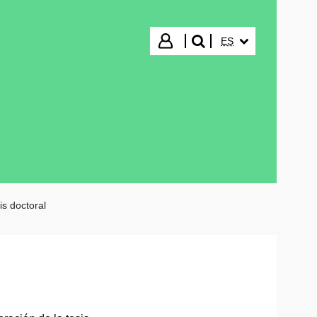
IDIOMA SELECCIO
Iniciar sesión
ES
buscar"
is doctoral