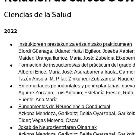
Ciencias de la Salud
tar subpáginas
2022
Instruktoreen prestakuntza erizaintzako prakticumean
Elordi Güenaga, Udane; Huitzi Egileor, Joseba Xabier;
Maider; Uranga Iturrioz, María José; Zubeldia Etxeberr
Formación de instructores/as del prácticum del grado 
Alberdi Erice, María José; Asurabarrena Iraola, Carme
Tazón Ansola, M. Pilar; Zinkunegi Zubizarreta, Nagore
Enfermedades periodontales y periimplantarias: nueva
Aguirre Zorzano, Luis Antonio; Estefanía Fresco, Ruth;
Fuente, Ana María
Fundamentos de Neurociencia Conductual
Azkona Mendoza, Garikoitz; Beitia Oyarzabal, Garikoit
Eider; Vegas Moreno, Oscar
Jokabide Neurozientziaren Oinarriak
Azkona Mendoza, Garikoitz; Beitia Oyarzabal, Garikoit