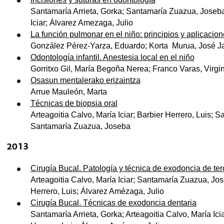
Santamaría Arrieta, Gorka; Santamaría Zuazua, Joseba;
Iciar; Álvarez Amezaga, Julio
La función pulmonar en el niño: principios y aplicaciones
González Pérez-Yarza, Eduardo; Korta Murua, José Ja
Odontología infantil. Anestesia local en el niño
Gorritxo Gil, María Begoña Nerea; Franco Varas, Virgi
Osasun mentalerako erizaintza
Arrue Mauleón, Marta
Técnicas de biopsia oral
Arteagoitia Calvo, María Iciar; Barbier Herrero, Luis; 
Santamaría Zuazua, Joseba
2013
Cirugía Bucal. Patología y técnica de exodoncia de te
Arteagoitia Calvo, María Iciar; Santamaría Zuazua, Jo
Herrero, Luis; Álvarez Amézaga, Julio
Cirugía Bucal. Técnicas de exodoncia dentaria
Santamaría Arrieta, Gorka; Arteagoitia Calvo, María Ic