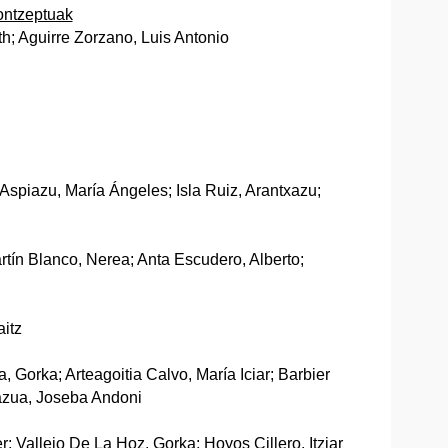
ontzeptuak
h; Aguirre Zorzano, Luis Antonio
 Aspiazu, María Ángeles; Isla Ruiz, Arantxazu;
artín Blanco, Nerea; Anta Escudero, Alberto;
aitz
Gorka; Arteagoitia Calvo, María Iciar; Barbier
azua, Joseba Andoni
 Vallejo De La Hoz, Gorka; Hoyos Cillero, Itziar