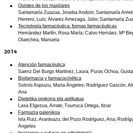
Quistes de los maxilares
Santamaría Zuazua, Joseba Andoni; Santamaría Arrieta, 
Herrero, Luis; Álvarez Amezaga, Julio; Santamaría Zu
Tecnología farmacéutica: formas farmacéuticas
Hernández Martín, Rosa María; Calvo Hernáez, Mª Beg
Olaechea, Manuela
2014
Atención farmacéutica
Saenz Del Burgo Martínez, Laura; Puras Ochoa, Gust
Biofarmacia y farmacocinética
Solinís Aspiazu, María Ángeles; Rodríguez Gascón, Ali
Ana
Dietetika orokorra eta aplikatua
Lasa Elgezua, Arrate; Txurruca Ortega, Itziar
Farmazia galenikoa
Isla Ruiz, Arantxazu; del Pozo Rodríguez, Ana; Rodrígu
Ángeles
Incisiones y suturas en odontología