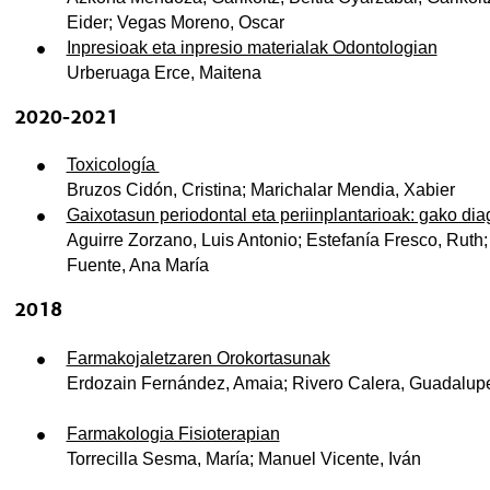
Eider; Vegas Moreno, Oscar
Inpresioak eta inpresio materialak Odontologian
Urberuaga Erce, Maitena
2020-2021
Toxicología
Bruzos Cidón, Cristina; Marichalar Mendia, Xabier
Gaixotasun periodontal eta periinplantarioak: gako dia
Aguirre Zorzano, Luis Antonio; Estefanía Fresco, Ruth;
Fuente, Ana María
2018
Farmakojaletzaren Orokortasunak
Erdozain Fernández, Amaia; Rivero Calera, Guadalupe
Farmakologia Fisioterapian
Torrecilla Sesma, María; Manuel Vicente, Iván