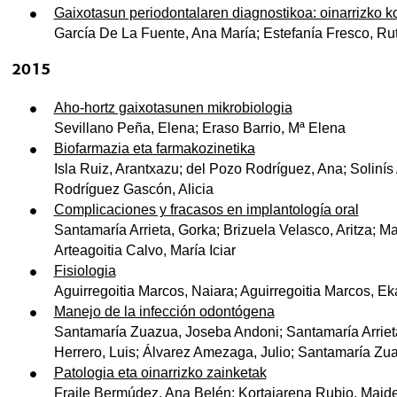
Gaixotasun periodontalaren diagnostikoa: oinarrizko k
García De La Fuente, Ana María; Estefanía Fresco, Rut
2015
Aho-hortz gaixotasunen mikrobiologia
Sevillano Peña, Elena; Eraso Barrio, Mª Elena
Biofarmazia eta farmakozinetika
Isla Ruiz, Arantxazu; del Pozo Rodríguez, Ana; Solinís
Rodríguez Gascón, Alicia
Complicaciones y fracasos en implantología oral
Santamaría Arrieta, Gorka; Brizuela Velasco, Aritza; M
Arteagoitia Calvo, María Iciar
Fisiologia
Aguirregoitia Marcos, Naiara; Aguirregoitia Marcos, Ek
Manejo de la infección odontógena
Santamaría Zuazua, Joseba Andoni; Santamaría Arrieta, 
Herrero, Luis; Álvarez Amezaga, Julio; Santamaría Zu
Patologia eta oinarrizko zainketak
Fraile Bermúdez, Ana Belén; Kortajarena Rubio, Maider;