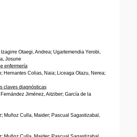
 Izagirre Otaegi, Andrea; Ugartemendia Yerobi,
ia, Josune
de enfermería
n; Hernantes Colias, Naia; Liceaga Otazu, Nerea;
s claves diagnósticas
 Fernández Jiménez, Aitziber; García de la
z; Muñoz Culla, Maider; Pascual Sagastizabal,
z; Muñoz Culla, Maider; Pascual Sagastizabal,