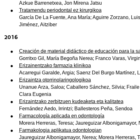
Azkue Barrenetxea, Jon Mirena Jatsu
Tratamendu periodontal ez kirurgikoa
García De La Fuente, Ana María; Aguirre Zorzano, Luis
Jiménez, Aitziber
2016
Creación de material didáctico de educación para la sa
Gorritxo Gil, María Begoña Nerea; Franco Varas, Virgi
Erizainentzako farmazia klinikoa
Acarregui Garalde, Argia; Saenz Del Burgo Martínez, 
Erizaintza otorrinolaringologikoa
Unanue Arza, Saloa; Caballero Sánchez, Silvia; Frai
Clara Eugenia
Erizaintzako zerbitzuen kudeaketa eta kalitatea
Fernández Aedo, Irrintzi; Ballesteros Peña, Sendoa
Farmacología aplicada en odontología
Morera Herreras, Teresa; Jaureguizar Albonigamayor,
Farmakologia aplikatua odontologian
Jaureguizar Albonigamayor, Nerea; Morera Herreras, 