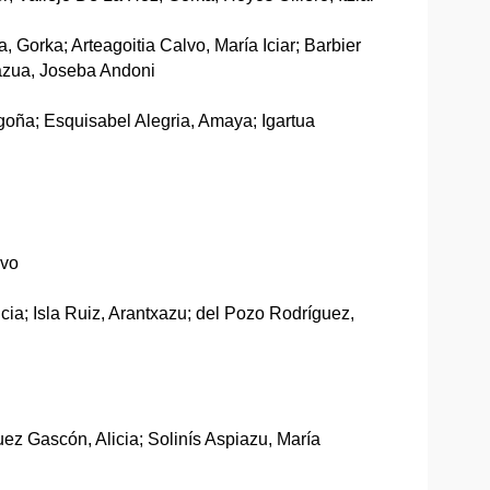
Gorka; Arteagoitia Calvo, María Iciar; Barbier
azua, Joseba Andoni
oña; Esquisabel Alegria, Amaya; Igartua
avo
cia; Isla Ruiz, Arantxazu; del Pozo Rodríguez,
ez Gascón, Alicia; Solinís Aspiazu, María