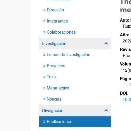
The
me
Dirección
Autor
Integrantes
Ruiz
Colaboraciones
Año:
202
Investigación
Mostrar/ocult
Revis
Líneas de investigación
Fron
Volu
Proyectos
12(
Tesis
Págin
1 - 
Mapa activo
DOI
:
Noticias
10.
Divulgación
Mostrar/ocult
Publicaciones