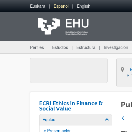
Saltar al contenido principal
Euskara
Español
English
Perfiles
Estudios
Estructura
Investigación
ECRI Ethics in Finance &
Pu
Social Value
Equipo
Mostrar/ocult
Presentación