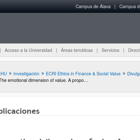
Campus de Álava
Campus de
Acceso a la Universidad
Áreas temáticas
Servicios
Direct
EHU
Investigación
ECRI Ethics in Finance & Social Value
Divulg
The emotional dimension of value. A proposal for its quantitative measurement
blicaciones
ar subpáginas