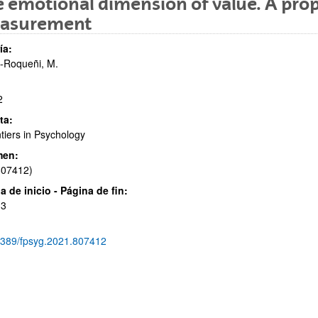
 emotional dimension of value. A propo
asurement
ía:
-Roqueñi, M.
2
ar subpáginas
ta:
tiers in Psychology
men:
807412)
a de inicio - Página de fin:
13
3389/fpsyg.2021.807412
ar subpáginas