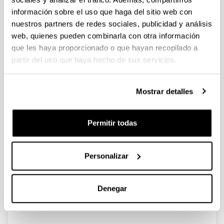
información sobre el uso que haga del sitio web con
nuestros partners de redes sociales, publicidad y análisis
The value of the PhD Degree in
web, quienes pueden combinarla con otra información
Management Science
que les haya proporcionado o que hayan recopilado a
Autoría:
partir del uso que haya hecho de sus servicios.
San-Jose, L. & Retolaza, J.L.
Año:
2021
Mostrar detalles
Revista:
SN Business & Economics
Permitir todas
Volumen:
1(45)
Página de inicio - Página de fin:
Personalizar
1 - 19
DOI
:
Denegar
10.1007/s43546-021-00053-w