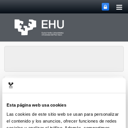
Abri
Saltar al contenido principal
me
prin
ECRI Ethics in Finance &
Abrir/cerrar m
Menú
Social Value
Esta página web usa cookies
Las cookies de este sitio web se usan para personalizar
Publicaciones
el contenido y los anuncios, ofrecer funciones de redes
sociales y analizar el tráfico. Además, compartimos