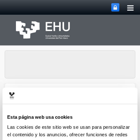
Abri
Saltar al contenido principal
me
prin
ECRI Ethics in Finance &
Abrir/cerrar m
Menú
Social Value
Esta página web usa cookies
Congresos
Las cookies de este sitio web se usan para personalizar
el contenido y los anuncios, ofrecer funciones de redes
2018