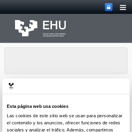
Abri
Saltar al contenido principal
me
prin
Abrir/cerrar m
Menú
EHUkultura
Esta página web usa cookies
Convocatorias y ayudas
Las cookies de este sitio web se usan para personalizar
el contenido y los anuncios, ofrecer funciones de redes
Convocatoria KSIgune de Conexión
(Euscampus)
sociales y analizar el tráfico. Además, compartimos