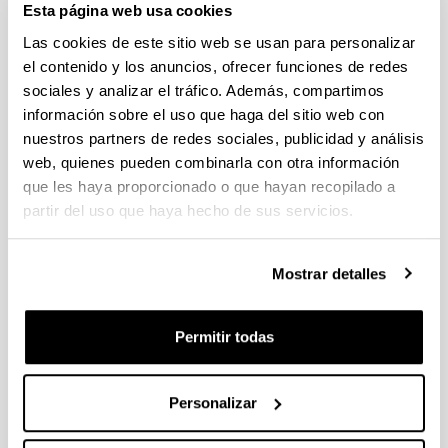
Esta página web usa cookies
Las cookies de este sitio web se usan para personalizar
el contenido y los anuncios, ofrecer funciones de redes
sociales y analizar el tráfico. Además, compartimos
información sobre el uso que haga del sitio web con
nuestros partners de redes sociales, publicidad y análisis
web, quienes pueden combinarla con otra información
que les haya proporcionado o que hayan recopilado a
partir del uso que haya hecho de sus servicios.
Mostrar detalles
ORESTIADA montaje teatral
Entrada gratuita.
Permitir todas
20/05/2026, 19:00
Vitoria-Gasteiz
Personalizar