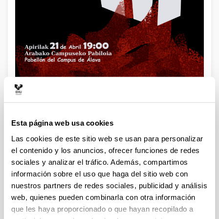
Esta página web usa cookies
La Orestiada se presenta en el Pabellón Universitario de
Descripción
Las cookies de este sitio web se usan para personalizar
Álava con alumnos de la EHU en un montaje
intergeneracional
el contenido y los anuncios, ofrecer funciones de redes
sociales y analizar el tráfico. Además, compartimos
Este próximo 21 de abril, a las 19:00, el Aula Universitaria de
información sobre el uso que haga del sitio web con
Investigación Teatral (AUIT-AIUI) y el grupo de teatro de la
nuestros partners de redes sociales, publicidad y análisis
Asociación Cultural de las Aulas de la Experiencia de Álava
(ACAEXA-AEIKE) del Campus de Álava de la EHU pondrán
web, quienes pueden combinarla con otra información
en escena la única trilogía de Esquilo.
que les haya proporcionado o que hayan recopilado a