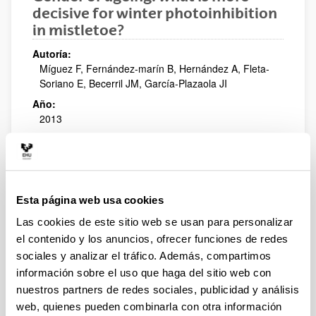
decisive for winter photoinhibition
in mistletoe?
Autoría:
Míguez F, Fernández-marín B, Hernández A, Fleta-
Soriano E, Becerril JM, García-Plazaola JI
Año:
2013
Póster en congreso:
XIII Congresso Luso-Espanhol de Fisiologia Vegetal
Ciudad de edición y/o Editorial:
Lisboa, Portugal
Esta página web usa cookies
Las cookies de este sitio web se usan para personalizar
Biological quality index for
el contenido y los anuncios, ofrecer funciones de redes
agricultural soils based on fuzzy
sociales y analizar el tráfico. Además, compartimos
logic
información sobre el uso que haga del sitio web con
Autoría:
nuestros partners de redes sociales, publicidad y análisis
M. Soto, E. Rodríguez, C. Garbisu, L. Epelde, U.
web, quienes pueden combinarla con otra información
Artetxe, I. Gorostiza, R. Peche, A. Irizar, J.M. Becerril,