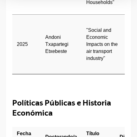
Households"
Olai
(BC
Dra.
Gon
"Social and
Casi
Andoni
Economic
Dr. 
2025
Txapartegi
Impacts on the
Cazc
Etxebeste
air transport
(Uni
industry"
de
Zara
Políticas Públicas e Historia
Económica
Fecha
Título
Doctorando/a
Direcc