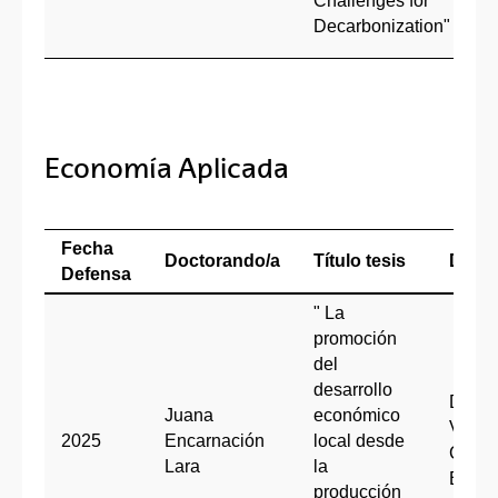
Challenges for
Pi
Decarbonization"
(
Economía Aplicada
Fecha
Doctorando/a
Título tesis
Direc
Defensa
" La
promoción
del
desarrollo
Dr.
Juana
económico
Vicen
2025
Encarnación
local desde
Cami
Lara
la
Belda
producción