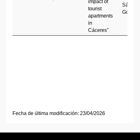
impact of
Sánche
tourist
Gonzál
apartments
in
Cáceres"
Fecha de última modificación:
23/04/2026