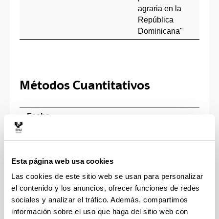
agraria en la
República
Dominicana"
Métodos Cuantitativos
Fecha
Doctorando/a
Título tesis
Dire
Defensa
"Uncovering
Dr. 
Environmental
Mari
Esta página web usa cookies
Values from
Chla
Las cookies de este sitio web se usan para personalizar
2025
Oliver Becker
Spatial
Dr.T
el contenido y los anuncios, ofrecer funciones de redes
Behavior: A
Börg
sociales y analizar el tráfico. Además, compartimos
Series of
(HW
información sobre el uso que haga del sitio web con
Essays"
Berl