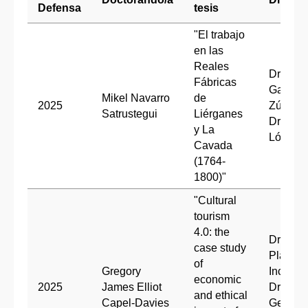
Defensa
tesis
"El trabajo
en las
Reales
Dr. Mari
Fábricas
García-
Mikel Navarro
de
2025
Zúñiga 
Satrustegui
Liérganes
Dr. Ern
y La
López 
Cavada
(1764-
1800)"
"Cultural
tourism
4.0: the
Dra. Bea
case study
Plaza
of
Gregory
Inchaust
economic
2025
James Elliot
Dra.
and ethical
Capel-Davies
Gemma