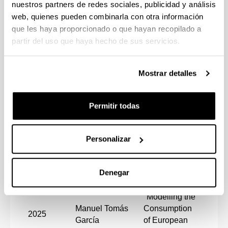
nuestros partners de redes sociales, publicidad y análisis
"Unraveling
web, quienes pueden combinarla con otra información
Volatility
Dra.
que les haya proporcionado o que hayan recopilado a
Spillovers and
Zarr
partir del uso que haya hecho de sus servicios.
Evelyn Lizeth
Price
Alon
2025
Chanatásig
Dynamics
Aitor
Niza
Across
Mostrar detalles
Ciar
Regional
Ant
Electricity
Markets"
Permitir todas
"Exploring
Fernanda
Social
Dra.
Personalizar
2025
Juma
Exclusion and
Fer
Michilena
Loneliness in
Sain
Later Life"
Denegar
Dr. 
"Modelling the
Mari
Manuel Tomás
Consumption
Chla
2025
García
of European
Dr. I