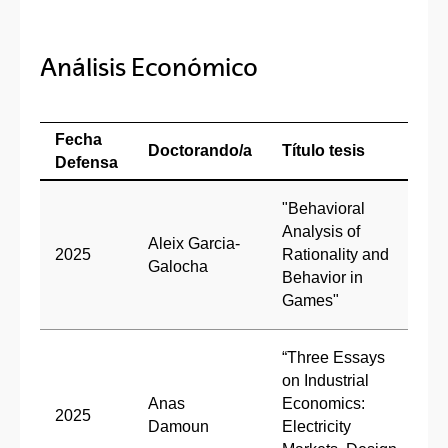
Análisis Económico
Fecha
Doctorando/a
Título tesis
D
Defensa
D
"Behavioral
Ir
Analysis of
Aleix Garcia-
(
2025
Rationality and
Galocha
D
Behavior in
K
Games"
(
Dr
“Three Essays
C
on Industrial
(
Anas
Economics:
2025
D
Damoun
Electricity
P