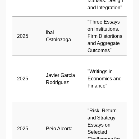
Markets. Design
E
and Integration"
(
"Three Essays
on Institutions,
Ibai
D
2025
Firm Distortions
Ostolozaga
I
and Aggregate
Outcomes"
D
G
"Writings in
Javier García
(
2025
Economics and
Rodríguez
J
Finance"
V
(
D
"Risk, Return
P
and Strategy:
E
Essays on
2025
Peio Alcorta
(
Selected
D