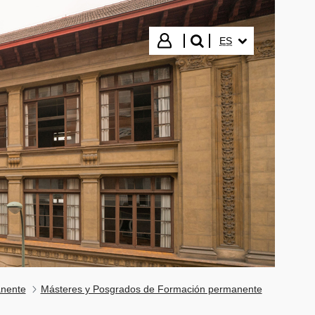
IDIOMA SELECCIO
Iniciar sesión
ES
buscar"
anente
Másteres y Posgrados de Formación permanente