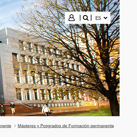
IDIOMA SELECCIO
Iniciar sesión
ES
buscar"
anente
Másteres y Posgrados de Formación permanente