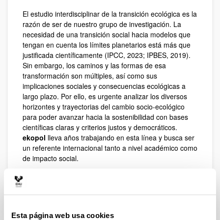
El estudio interdisciplinar de la transición ecológica es la
razón de ser de nuestro grupo de investigación. La
necesidad de una transición social hacia modelos que
tengan en cuenta los límites planetarios está más que
justificada científicamente (IPCC, 2023; IPBES, 2019).
Sin embargo, los caminos y las formas de esa
transformación son múltiples, así como sus
implicaciones sociales y consecuencias ecológicas a
largo plazo. Por ello, es urgente analizar los diversos
horizontes y trayectorias del cambio socio-ecológico
para poder avanzar hacia la sostenibilidad con bases
científicas claras y criterios justos y democráticos.
ekopol
lleva años trabajando en esta línea y busca ser
un referente internacional tanto a nivel académico como
de impacto social.
En este sentido, una de las centralidades de nuestra
investigación es el estudio tanto de los efectos
ambientales como sociales de los procesos de
transición. Así, desarrollamos aproximaciones técnicas
que estudian los ciclos de vida de los productos, las
Esta página web usa cookies