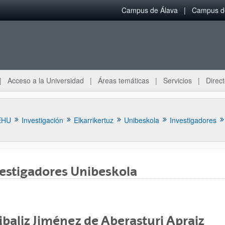
Campus de Álava
Campus de
Acceso a la Universidad
Áreas temáticas
Servicios
Direct
EHU
Investigación
Elkarrikertuz
Unibeskola
Investigadores
estigadores Unibeskola
ar subpáginas
ibaliz Jiménez de Aberasturi Apraiz