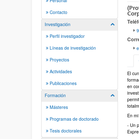
Personal
(Pro
Contacto
Corp
Telé
Investigación
Mostrar/ocult
9
Perfil investigador
Corr
Líneas de investigación
e
Proyectos
Actividades
El cu
CV 
formac
Publicaciones
en co
inves
Formación
Mostrar/ocult
permi
totalm
Másteres
En mi 
Programas de doctorado
- Un 
Tesis doctorales
Expres