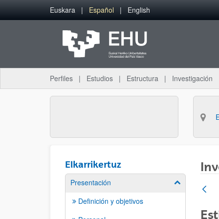
Saltar al contenido principal
Euskara
Español
English
Perfiles
Estudios
Estructura
Investigación
Elkarrikertuz
Inv
Presentación
Mostrar/ocult
Definición y objetivos
Est