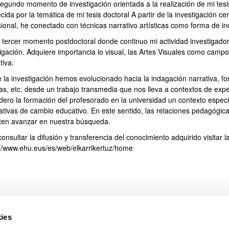
segundo momento de investigación orientada a la realización de mi tesi
ar subpáginas
cida por la temática de mi tesis doctoral A partir de la investigación ce
sional, he conectado con técnicas narrativo artísticas como forma de 
n tercer momento postdoctoral donde continuo mi actividad investigado
tigación. Adquiere importancia lo visual, las Artes Visuales como camp
tiva.
 la investigación hemos evolucionado hacia la indagación narrativa, for
as, etc. desde un trabajo transmedia que nos lleva a contextos de exp
dero la formación del profesorado en la universidad un contexto espec
nativas de cambio educativo. En este sentido, las relaciones pedagógi
ar subpáginas
ten avanzar en nuestra búsqueda.
onsultar la difusión y transferencia del conocimiento adquirido visitar 
://www.ehu.eus/es/web/elkarrikertuz/home
ies