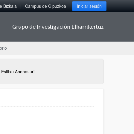
 Bizkaia
Campus de Gipuzkoa
Iniciar sesión
Grupo de Investigación Elkarrikertuz
orio
Estitxu Aberasturi