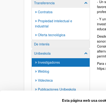
- Un 
Transferencia
Mostrar/ocult
favore
profe
Contratos
- Y u
Propiedad intelectual e
inves
industrial
educa
Oferta tecnológica
Desde
sonor
De interés
Consi
alter
Unibeskola
Mostrar/ocult
permi
Investigadores
Para c
https
Weblog
Videoteca
Publicaciones Unibeskola
Agradecimientos
Esta página web usa cook