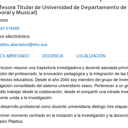
fesora Titular de Universidad de Departamento de D
oral y Musical)
fono
ar subpáginas
43 018485
eo electrónico
stitxu.aberasturi@ehu.eus
CV ABREVIADO
DOCENCIA
LOCALIZACIÓN
rriculum resume una trayectoria investigadora y docente asociada princ
ABREVIADO
ión del profesorado, la innovación pedagógica y la integración de las t
ntextos educativos. Desde el año 2000 soy miembro del grupo de In
tigación consolidado del sistema universitario vasco. Pertenecer a un 
ar subpáginas
tido trabajar desde la colaboración, desde el compartir una mirada in
ente unida a la investigación.
desarrollo profesional como docente universitiaria distingo tres etapas
primer momento centrado en la iniciación a la investigación y la docenc
ión Plástica.