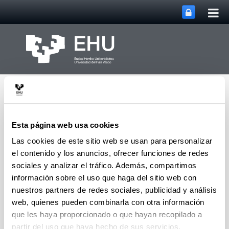
Abri
Saltar al contenido principal
me
prin
Esta página web usa cookies
Las cookies de este sitio web se usan para personalizar
el contenido y los anuncios, ofrecer funciones de redes
Abrir/cerrar m
Menú
Elkarrikertuz
sociales y analizar el tráfico. Además, compartimos
información sobre el uso que haga del sitio web con
nuestros partners de redes sociales, publicidad y análisis
Proyectos
web, quienes pueden combinarla con otra información
que les haya proporcionado o que hayan recopilado a
Proyectos de Investigación
partir del uso que haya hecho de sus servicios.