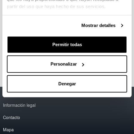
THINK BIG (edición del campus de
partir del uso que haya hecho de sus servicios.
Bizkaia)
Mostrar detalles
THINK BIG (edición del campus de
Gipuzkoa)
Permitir todas
Premio MANUEL LABORDE
WERLINDEN
Personalizar
Denegar
Accesibilidad
EHU
Información legal
Contacto
Mapa