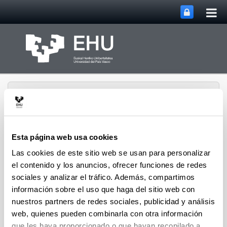
Abri
Saltar al contenido principal
me
prin
Esta página web usa cookies
Las cookies de este sitio web se usan para personalizar
PRÁCTICAS,
FORMACIÓN DUAL Y
el contenido y los anuncios, ofrecer funciones de redes
Abrir/cerrar m
Menú
EMPLEABILIDAD
sociales y analizar el tráfico. Además, compartimos
información sobre el uso que haga del sitio web con
nuestros partners de redes sociales, publicidad y análisis
Concursos y premios
web, quienes pueden combinarla con otra información
que les haya proporcionado o que hayan recopilado a