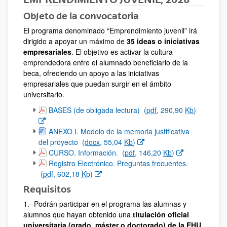
Objeto de la convocatoria
El programa denominado “Emprendimiento juvenil” irá
dirigido a apoyar un máximo de
35 ideas o iniciativas
empresariales
. El objetivo es activar la cultura
emprendedora entre el alumnado beneficiario de la
beca, ofreciendo un apoyo a las iniciativas
empresariales que puedan surgir en el ámbito
universitario.
(Abre una nueva ventana)
BASES (de obligada lectura)
(
pdf
, 290,90
Kb
)
(Abre una nueva ventana)
ANEXO I. Modelo de la memoria justificativa
del proyecto
(
docx
, 55,04
Kb
)
(Abre una nueva ventana)
CURSO. Información.
(
pdf
, 146,20
Kb
)
(Abre una nueva ventana)
Registro Electrónico. Preguntas frecuentes.
(
pdf
, 602,18
Kb
)
Requisitos
1.- Podrán participar en el programa las alumnas y
alumnos que hayan obtenido una
titulación oficial
universitaria (grado, máster o doctorado) de la EHU