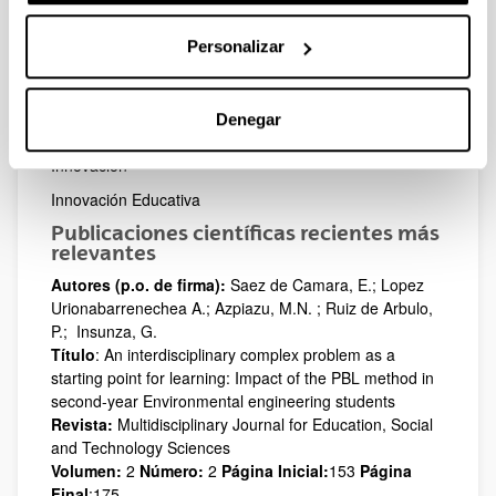
Grado de Ingeniería Ambiental
Economía, 2º curso del Grado de Ingeniería en
Personalizar
Tecnología Industrial
Líneas de Investigación
Denegar
Industrias Culturales
Innovación
Innovación Educativa
Publicaciones científicas recientes más
relevantes
Autores (p.o. de firma):
Saez de Camara, E.; Lopez
Urionabarrenechea A.; Azpiazu, M.N. ; Ruiz de Arbulo,
P.; Insunza, G.
Título
: An interdisciplinary complex problem as a
starting point for learning: Impact of the PBL method in
second-year Environmental engineering students
Revista:
Multidisciplinary Journal for Education, Social
and Technology Sciences
Volumen:
2
Número:
2
Página Inicial:
153
Página
Final
:175