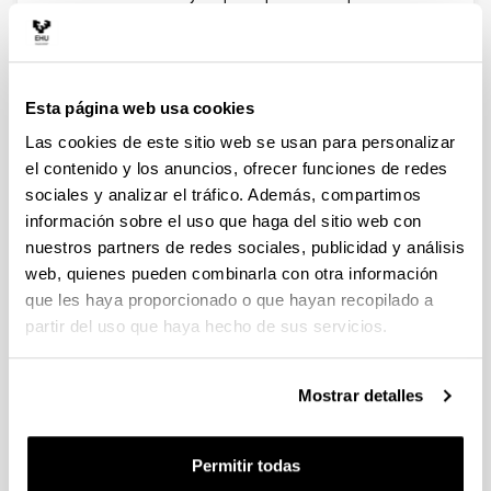
diversos congresos de carácter nacional e
internacional.
Contacto
Teléfono:
94 601 8252
Esta página web usa cookies
E-mail:
gaizka.insunza@ehu.eus
Las cookies de este sitio web se usan para personalizar
el contenido y los anuncios, ofrecer funciones de redes
Despacho:
P4I34
sociales y analizar el tráfico. Además, compartimos
Dirección: Paseo Rafael Moreno "Pitxitxi" 3, 48013
información sobre el uso que haga del sitio web con
Bilbao
nuestros partners de redes sociales, publicidad y análisis
Edificio: II
web, quienes pueden combinarla con otra información
Centro:
Escuela de Ingeniería de Bilbao
que les haya proporcionado o que hayan recopilado a
partir del uso que haya hecho de sus servicios.
Docencia Estudios de Grado
Estadística, 2º curso en Grado de Ingeniería en
Tecnología Industrial
Mostrar detalles
Economía, 2º curso del Grado de Ingeniería en
Organización Industrial
Permitir todas
Economía y organización de empresas, 2º curso del