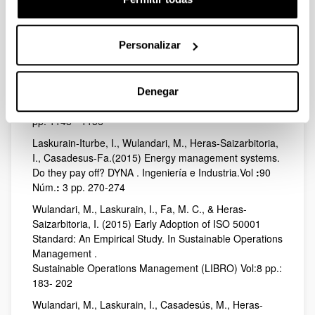
standards for environmental management systems: The
case of ISO 14001 and EMAS, Energies, Vol. 10, pp.
1758-1779.
Personalizar
Laskurain, I., Heras‐Saizarbitoria, I. &Casadesús, M..
(2015) Fostering renewable energy sources by
standards for environmental and energy management.
Denegar
Renewable and Sustainable Energy Reviews .Vol:50
pp. 1148
-
1156
Laskurain-Iturbe, I., Wulandari, M., Heras-Saizarbitoria,
I., Casadesus-Fa.(2015) Energy management systems.
Do they pay off?
DYNA . Ingeniería e Industria.Vol
:
90
Núm.
:
3 pp. 270-274
Wulandari, M., Laskurain, I., Fa, M. C., & Heras-
Saizarbitoria, I. (2015) Early Adoption of ISO 50001
Standard: An Empirical Study. In Sustainable Operations
Management .
Sustainable Operations Management (LIBRO) Vol:8 pp.:
183- 202
Wulandari, M., Laskurain, I., Casadesús, M., Heras-