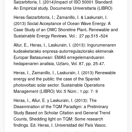
Saizarbitoria, I. (2014)Impact of ISO 50001 Standard:
An Empirical study. Documenta Universitaria (LIBRO)
Heras-Saizarbitoria, I.; Zamanillo, I. & Laskurain, I.
(2013) Social Acceptance of Ocean Wave Energy: A
Case Study of an OWC Shoreline Plant
.
Renewable and
Sustainable Energy Reviews. Vol.: 27 pp.515
-
524
Allur, E., Heras, I., Laskurain, I. (2013): Ingurumenaren
kudeaketarako enpresa-autorregulaziorako ekimenak
Europar Batasunean: EMAS erregelemanduaren
hedapenaren analisia, Uztaro, Vol. 87, pp. 25-47.
Heras, I., Zamanillo, I., Laskurain, I. (2013) Renewable
energy and the public: the case of the Spanish
photovoltaic solar sector. Sustainable Operations
Management (LIBRO) Vol.:5 Núm.: 1 pp: 7- 9
Heras, I., Allur, E. y Laskurain, I. (2013): The
Dissemination of the TQM Paradigm: a Preliminary
Study Based on Scholar Citation and General Trend
Counts, Shedding light on TQM: Some research
findings. Ed. Heras, I. Universidad del País Vasco.