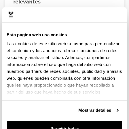
relevantes
Laskurain-Iturbe, I., Arana-Landín, G., Heras-
Saizarbitoria, I., Boiral, O. (2020) IATF 16949 add value
to ISO 9001? An empirical study.
Total Quality
Management & Business Excellence.
Vol: online pp.1-
18
Esta página web usa cookies
Uriarte-Gallastegi, N., Landeta-Manzano, B., Arana-
Las cookies de este sitio web se usan para personalizar
Landín, G., Laskurain-Iturbe, I. (2020). Beneficios y
el contenido y los anuncios, ofrecer funciones de redes
debilidades medioambientales de los procesos de
sociales y analizar el tráfico. Además, compartimos
fabricación aditiva en el sector empresarial. agentes
información sobre el uso que haga del sitio web con
implicados en el impacto medioambiental del uso de
nuestros partners de redes sociales, publicidad y análisis
tecnologías de fabricación digital. DYNA. Vol.: 6 Núm.:
web, quienes pueden combinarla con otra información
95 pp: 587-590
que les haya proporcionado o que hayan recopilado a
Laskurain, I., Heras-Saizarbitoria, I., Casadesús, M.
partir del uso que haya hecho de sus servicios.
(2019) Do energy management systems add value to
firms with environmental management
systems? Environmental Engineering Management
Mostrar detalles
Journal. Vol:18 Núm. 1 pp: 17 -30
Laskurain, I., Ibarloza, A., Larrea, A. y Allur, E. (2017):
Contribution to energy management of the main
Permitir todas