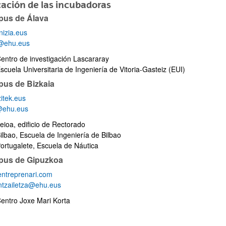
ación de las incubadoras
us de Álava
nizia.eus
a@ehu.eus
entro de investigación Lascararay
scuela Universitaria de Ingeniería de Vitoria-Gasteiz (EUI)
us de Bizkaia
itek.eus
ar subpáginas
@ehu.eus
eioa, edificio de Rectorado
ilbao, Escuela de Ingeniería de Bilbao
ortugalete, Escuela de Náutica
us de Gipuzkoa
ntreprenari.com
ar subpáginas
intzailetza@ehu.eus
entro Joxe Mari Korta