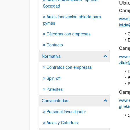
Ubic
Sociedad
Camp
Aulas innovación abierta para
www.i
pymes
inizi
C
Cátedras con empresas
E
Contacto
Camp
Normativa
www.z
Mostrar/ocult
zitek
Contratos con empresas
L
B
Spin-off
P
Patentes
Camp
www.e
Convocatorias
Mostrar/ocult
gi-ek
Personal investigador
C
Aulas y Cátedras