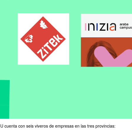
ar subpáginas
ar subpáginas
ar subpáginas
ar subpáginas
U cuenta con seis viveros de empresas en las tres provincias: