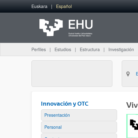
Saltar al contenido principal
Euskara
Español
Perfiles
Estudios
Estructura
Investigación
Innovación y OTC
Vi
Presentación
Personal