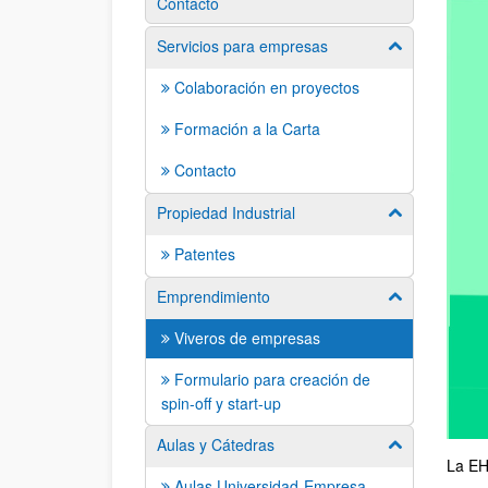
Contacto
Servicios para empresas
Mostrar/ocult
Colaboración en proyectos
Formación a la Carta
Contacto
Propiedad Industrial
Mostrar/ocult
Patentes
Emprendimiento
Mostrar/ocult
Viveros de empresas
Formulario para creación de
spin-off y start-up
Aulas y Cátedras
Mostrar/ocult
La EH
Aulas Universidad-Empresa-