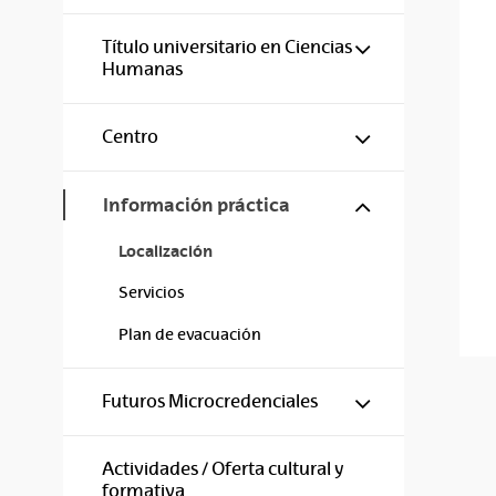
Mostrar/ocul
Título universitario en Ciencias
Humanas
Mostrar/ocul
Centro
Mostrar/ocul
Información práctica
Localización
Servicios
Plan de evacuación
Mostrar/ocul
Futuros Microcredenciales
Actividades / Oferta cultural y
formativa