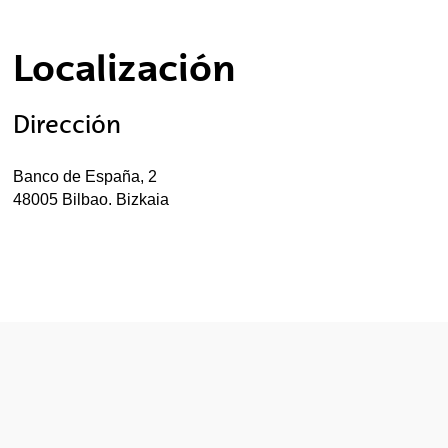
tar subpáginas
Localización
tar subpáginas
Dirección
Banco de España, 2
tar subpáginas
48005 Bilbao. Bizkaia
tar subpáginas