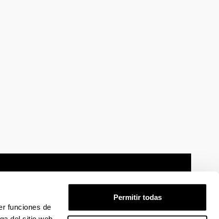
Permitir todas
er funciones de
mación legal
Mapa
Ayuda
Contacto
ga del sitio web