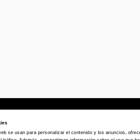
tar subpáginas
tar subpáginas
ies
web se usan para personalizar el contenido y los anuncios, ofrec
Sede electrónica
Accesibilidad
Infor
el tráfico. Además, compartimos información sobre el uso que ha