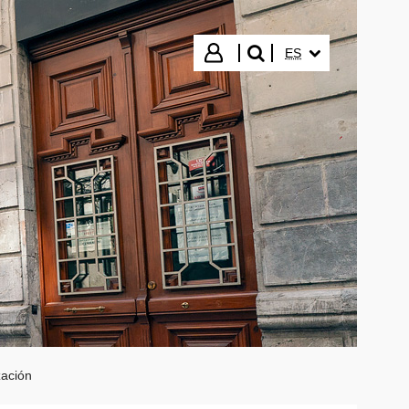
IDIOMA SELECCIO
Iniciar sesión
ES
buscar"
zación