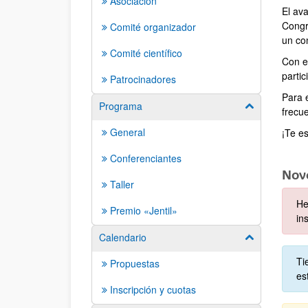
Asociación
El av
Congre
Comité organizador
un con
Comité científico
Con e
partic
Patrocinadores
Para 
Programa
Mostrar/ocult
frecu
General
¡Te e
Conferenciantes
Nov
Taller
He
Premio «Jentil»
in
Calendario
Mostrar/ocult
Ti
Propuestas
es
Inscripción y cuotas