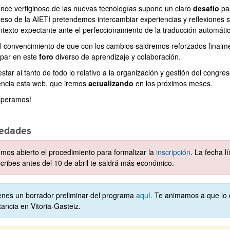
ance vertiginoso de las nuevas tecnologías supone un claro
desafío
par
so de la AIETI pretendemos intercambiar experiencias y reflexiones sob
texto expectante ante el perfeccionamiento de la traducción automática y
l convencimiento de que con los cambios saldremos reforzados finalmen
ipar en este
foro
diverso de aprendizaje y colaboración.
estar al tanto de todo lo relativo a la organización y gestión del cong
ar subpáginas
encia esta web, que iremos
actualizando
en los próximos meses.
speramos!
edades
mos abierto el procedimiento para formalizar la
inscripción
. La fecha l
scribes antes del 10 de abril te saldrá más económico.
ar subpáginas
enes un borrador preliminar del programa
aquí
. Te animamos a que lo
tancia en Vitoria-Gasteiz.