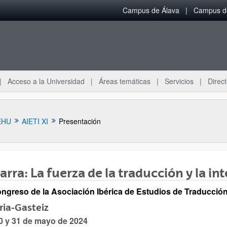
Campus de Álava
Campus de
Acceso a la Universidad
Áreas temáticas
Servicios
Direct
EHU
AIETI XI
Presentación
​​​​Indarra: La fuerza de la traducción y la 
ar subpáginas
ongreso de la Asociación Ibérica de Estudios de Traducción
ria-Gasteiz
30 y 31 de mayo de 2024