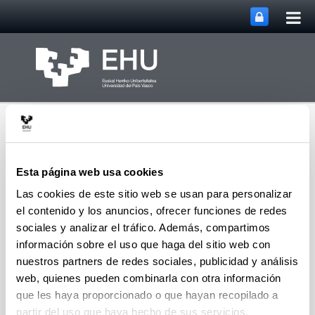
Abri
Saltar al contenido principal
me
prin
Esta página web usa cookies
Las cookies de este sitio web se usan para personalizar
el contenido y los anuncios, ofrecer funciones de redes
Portal de Transparencia
Abrir/cerrar m
Menú
de la EHU
sociales y analizar el tráfico. Además, compartimos
información sobre el uso que haga del sitio web con
nuestros partners de redes sociales, publicidad y análisis
web, quienes pueden combinarla con otra información
Organos de Gobierno. Acuerdos
que les haya proporcionado o que hayan recopilado a
partir del uso que haya hecho de sus servicios.