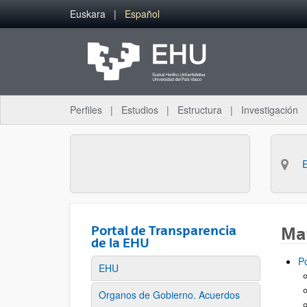
Saltar al contenido principal
Euskara
Español
Perfiles
Estudios
Estructura
Investigación
Portal de Transparencia
Map
de la EHU
P
EHU
Organos de Gobierno. Acuerdos