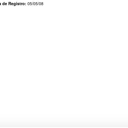
 de Registro:
05/05/08
ar subpáginas
ar subpáginas