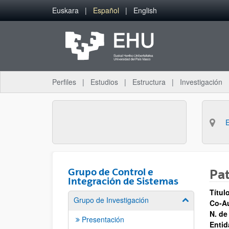
Saltar al contenido principal
Euskara
Español
English
Perfiles
Estudios
Estructura
Investigación
Grupo de Control e
Pa
Integración de Sistemas
Títul
Grupo de Investigación
Mostrar/ocult
Co-Au
N. de
Presentación
Entid