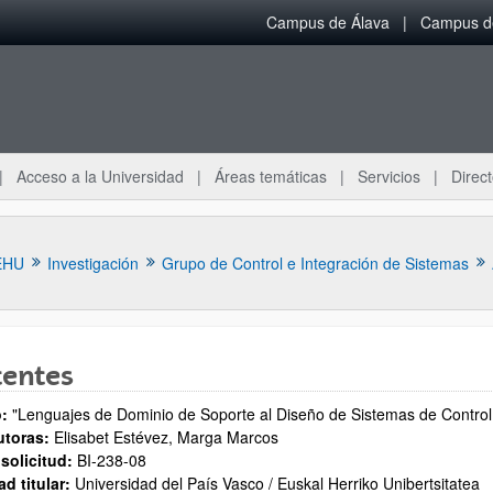
Campus de Álava
Campus de
Acceso a la Universidad
Áreas temáticas
Servicios
Direct
EHU
Investigación
Grupo de Control e Integración de Sistemas
tentes
o:
"Lenguajes de Dominio de Soporte al Diseño de Sistemas de Control I
ar subpáginas
toras:
Elisabet Estévez, Marga Marcos
 solicitud:
BI-238-08
ad titular:
Universidad del País Vasco / Euskal Herriko Unibertsitatea