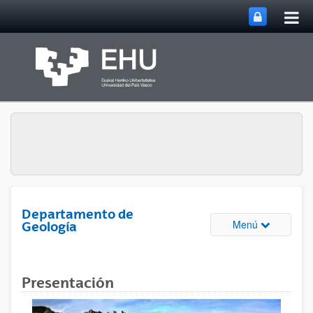
Abri
Saltar al contenido principal
me
prin
Departamento de
Abrir/cerrar
Menú
Geología
Presentación