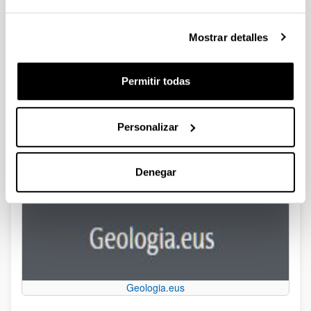
comprensión de fenómenos naturales como los terremotos,
los tsunamis y las erupciones volcánicas. Además, juega un
Mostrar detalles
papel protagonista en la exploración de yacimientos
minerales y de hidrocarburos, y en la evaluación de recursos
hídricos subterráneos. Su trabajo también está relacionado
Permitir todas
con la solución de problemas de contaminación ambiental y
juega un papel importante en la geotecnia y la ingeniería
civil.
Personalizar
La UPV/EHU inició sus estudios en geología en el año 1971
y el actual Departamento de Geología fue creado en 2020.
Denegar
Geologia.eus