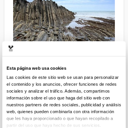
Esta página web usa cookies
La Geología es la ciencia natural que estudia la composición
y estructura del planeta Tierra, además de los procesos
Las cookies de este sitio web se usan para personalizar
responsables de su evolución a lo largo de los 4.600
el contenido y los anuncios, ofrecer funciones de redes
millones de años del tiempo geológico. Por extensión, se
sociales y analizar el tráfico. Además, compartimos
aplica asimismo al estudio del resto de cuerpos y materiales
información sobre el uso que haga del sitio web con
del sistema solar.
nuestros partners de redes sociales, publicidad y análisis
Su desarrollo científico comenzó en el siglo XVII y permite
web, quienes pueden combinarla con otra información
entender, por ejemplo, la tectónica de placas, la historia de
que les haya proporcionado o que hayan recopilado a
la vida y su evolución, además de los cambios climáticos. La
partir del uso que haya hecho de sus servicios.
Geología tiene una importancia fundamental en la