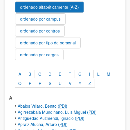
ordenado alfabéticamente (A-Z)
ordenado por campus
ordenado por centros
ordenado por tipo de personal
ordenado por cargos
A
B
C
D
E
F
G
I
L
M
ordenado alfabéticamente (A-Z)
O
P
R
S
U
V
Y
Z
A
Abalos Villaro, Benito (
PDI
)
Agirrezabala Mundiñano, Luis Miguel (
PDI
)
Antiguedad Auzmendi, Ignacio (
PDI
)
Apraiz Atucha, Arturo (
PDI
)