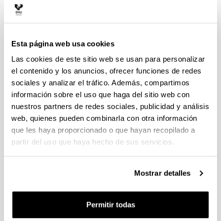
(
PDI
)
Garcia San Millan, Raquel Soraya (
PAS
)
Gardoki Bilbao, Juan Martin (
PAS
)
Gardoqui Diaz, Jon (
PI
)
Gilabert Perez, Vicente (
PI
)
Esta página web usa cookies
Gomez Olivencia, Asier (
PI
)
Las cookies de este sitio web se usan para personalizar
Arriba
el contenido y los anuncios, ofrecer funciones de redes
sociales y analizar el tráfico. Además, compartimos
I
información sobre el uso que haga del sitio web con
Irabien Gulias, Maria Jesus (
PDI
)
nuestros partners de redes sociales, publicidad y análisis
Iribar Sorazu, Vicente (
PDI
)
web, quienes pueden combinarla con otra información
Isasmendi Mata, Erik (
PI
)
que les haya proporcionado o que hayan recopilado a
partir del uso que haya hecho de sus servicios.
Arriba
L
Mostrar detalles
Landea Amezaga, Idoia (
PAS
)
Lopez Horgue, Miguel Angel (
PDI
)
Arriba
Permitir todas