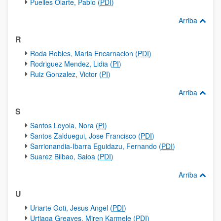
Puelles Olarte, Pablo (
PDI
)
Arriba
R
Roda Robles, Maria Encarnacion (
PDI
)
Rodriguez Mendez, Lidia (
PI
)
Ruiz Gonzalez, Victor (
PI
)
Arriba
S
Santos Loyola, Nora (
PI
)
Santos Zalduegui, Jose Francisco (
PDI
)
Sarrionandia-Ibarra Eguidazu, Fernando (
PDI
)
Suarez Bilbao, Saioa (
PDI
)
Arriba
U
Uriarte Goti, Jesus Angel (
PDI
)
Urtiaga Greaves, Miren Karmele (
PDI
)