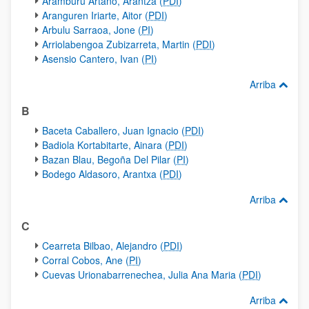
Aramburu Artano, Arantza (
PDI
)
Aranguren Iriarte, Aitor (
PDI
)
Arbulu Sarraoa, Jone (
PI
)
Arriolabengoa Zubizarreta, Martin (
PDI
)
Asensio Cantero, Ivan (
PI
)
Arriba
B
Baceta Caballero, Juan Ignacio (
PDI
)
Badiola Kortabitarte, Ainara (
PDI
)
Bazan Blau, Begoña Del Pilar (
PI
)
Bodego Aldasoro, Arantxa (
PDI
)
Arriba
C
Cearreta Bilbao, Alejandro (
PDI
)
Corral Cobos, Ane (
PI
)
Cuevas Urionabarrenechea, Julia Ana Maria (
PDI
)
Arriba