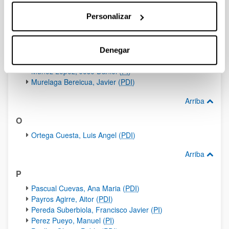
M
Personalizar
Madarieta Churruca, Asier (
PI
)
Martinez Torres, Luis Miguel (
PDI
)
Meaurio Arrate, Maite (
PDI
)
Morales Juberias, Tomas (
PDI
)
Denegar
Muguerza Perello, Inmaculada (
PI
)
Muñoz Lopez, Jose Daniel (
PI
)
Murelaga Bereicua, Javier (
PDI
)
Arriba
O
Ortega Cuesta, Luis Angel (
PDI
)
Arriba
P
Pascual Cuevas, Ana Maria (
PDI
)
Payros Agirre, Aitor (
PDI
)
Pereda Suberbiola, Francisco Javier (
PI
)
Perez Pueyo, Manuel (
PI
)