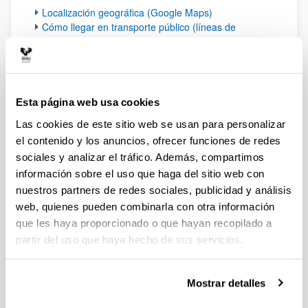
Localización geográfica (Google Maps)
Cómo llegar en transporte público (líneas de
autobuses y horarios) (enlace externo al portal del
Campus de Bizkaia)
Esta página web usa cookies
Contacto
Las cookies de este sitio web se usan para personalizar
Dirección
:
el contenido y los anuncios, ofrecer funciones de redes
sociales y analizar el tráfico. Además, compartimos
Departamento de Geología
información sobre el uso que haga del sitio web con
Facultad de Ciencia y Tecnología
nuestros partners de redes sociales, publicidad y análisis
UPV/EHU
web, quienes pueden combinarla con otra información
que les haya proporcionado o que hayan recopilado a
Barrio Sarriena s/n
48940 Leioa - Bizkaia
partir del uso que haya hecho de sus servicios.
Teléfonos y correo de contacto:
Mostrar detalles
Teléfonos: 94 601 25 35 – 94 601 25 58