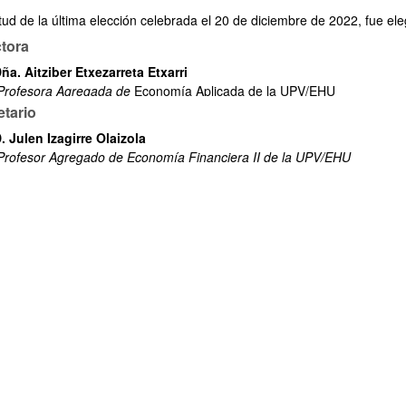
tud de la última elección celebrada el 20 de diciembre de 2022, fue eleg
ctora
ña. Aitziber Etxezarreta Etxarri
Profesora Agregada de
Economía Aplicada de la UPV/EHU
etario
. Julen Izagirre Olaizola
ar subpáginas
Profesor Agregado de Economía Financiera II de la UPV/EHU
ar subpáginas
ar subpáginas