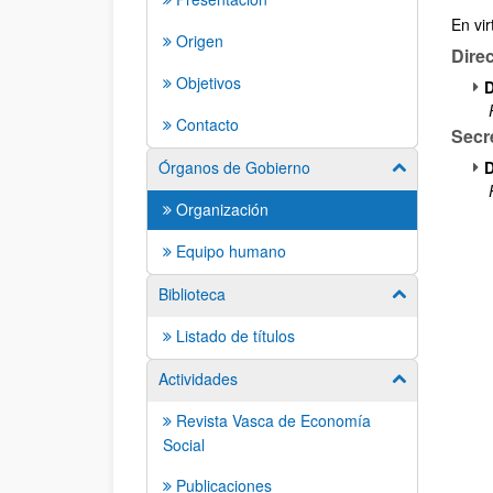
En vir
Origen
Dire
Objetivos
D
Contacto
Secr
Órganos de Gobierno
D
Mostrar/ocult
Organización
Equipo humano
Biblioteca
Mostrar/ocult
Listado de títulos
Actividades
Mostrar/ocult
Revista Vasca de Economía
Social
Publicaciones