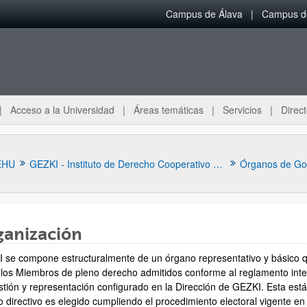
Campus de Álava
Campus de
Acceso a la Universidad
Áreas temáticas
Servicios
Direct
EHU
GEZKI - Instituto de Derecho Cooperativo y Economía Social
Órganos de Go
ganización
 se compone estructuralmente de un órgano representativo y básico qu
 los Miembros de pleno derecho admitidos conforme al reglamento intern
ar subpáginas
stión y representación configurado en la Dirección de GEZKI. Esta está 
o directivo es elegido cumpliendo el procedimiento electoral vigente en