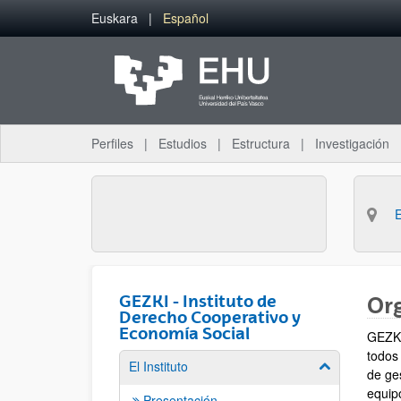
Saltar al contenido principal
Euskara
Español
Perfiles
Estudios
Estructura
Investigación
GEZKI - Instituto de
Or
Derecho Cooperativo y
Economía Social
GEZKI
todos
El Instituto
Mostrar/ocult
de ge
equip
Presentación