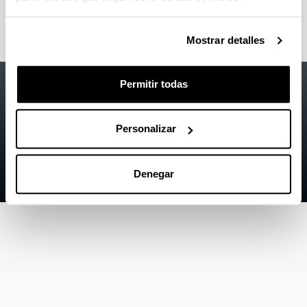
https://www.gezki.eus/es/memorias.php
Mostrar detalles
Accesibilidad
EHU
Permitir todas
Información legal
Personalizar
Contacto
Mapa
Denegar
Ayuda