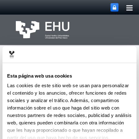
Abri
Saltar al contenido principal
me
prin
Esta página web usa cookies
Las cookies de este sitio web se usan para personalizar
el contenido y los anuncios, ofrecer funciones de redes
GEZKI - Instituto de
Derecho Cooperativo y
sociales y analizar el tráfico. Además, compartimos
Abrir/cerrar m
Menú
Economía Social
información sobre el uso que haga del sitio web con
nuestros partners de redes sociales, publicidad y análisis
web, quienes pueden combinarla con otra información
Memorias de investigación
que les haya proporcionado o que hayan recopilado a
partir del uso que haya hecho de sus servicios.