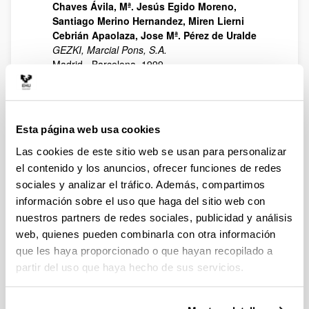
Chaves Ávila, Mª. Jesús Egido Moreno,
Santiago Merino Hernandez, Miren Lierni
Cebrián Apaolaza, Jose Mª. Pérez de Uralde
GEZKI, Marcial Pons, S.A.
Madrid - Barcelona, 1999
Cooperativas de Crédito en la Comunidad
Autónoma del Pais Vasco y Navarra: Retos de
futuro / Kreditu kooperatibak Euskal
Autonomia erkidegoan eta Nafarroan:
etorkizuneko erronkak
Esta página web usa cookies
Mª. Jesus Egido Moreno
Las cookies de este sitio web se usan para personalizar
Consejo Superior de Cooperativas de Euskadi,
el contenido y los anuncios, ofrecer funciones de redes
GEZKI
sociales y analizar el tráfico. Además, compartimos
San Sebastián, 1999
información sobre el uso que haga del sitio web con
Social Economy and Social Participations: The
nuestros partners de redes sociales, publicidad y análisis
Ways of the Basques
web, quienes pueden combinarla con otra información
Varios Autores: IIS Conference 1995
que les haya proporcionado o que hayan recopilado a
Marcial Pons .GEZKI, Eusko Jaurlaritza-Gobierno
partir del uso que haya hecho de sus servicios.
Vasco- Dirección de Economía Social
San Sebastián - Madrid, 1996
El Cooperativismo Vasco y el año 2000