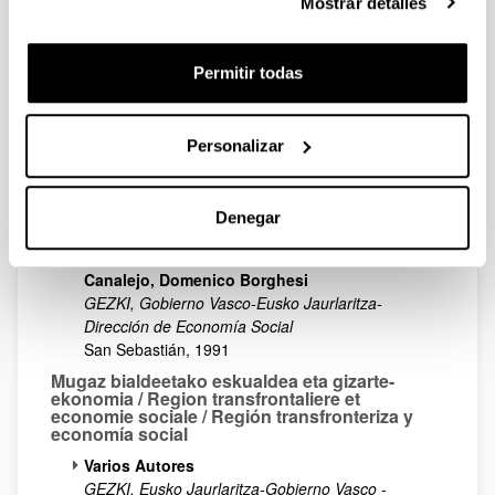
Mostrar detalles
Baleren Bakaikoa Azurmendi, Lierni Cebrian
apaolaza, Santiago Merino Hernandez,Pilar
Rodriguez Alvarez, Jose Mª. Perez de Uralde
Permitir todas
Marcial Pons, GEZKI
Madrid, 1995
Personalizar
IV Encuentros Cooperativos de la Universidad
del Pais Vasco: Aspectos Procesales y
Arbitrales de las Sociedades Cooperativas
(Donostia, 9-10 de Noviembre)
Denegar
Luis Iriazabal Pérez, Juan Luis Gómez
Colomer, Fernando Pantaleón, Narciso Paz
Canalejo, Domenico Borghesi
GEZKI, Gobierno Vasco-Eusko Jaurlaritza-
Dirección de Economía Social
San Sebastián, 1991
Mugaz bialdeetako eskualdea eta gizarte-
ekonomia / Region transfrontaliere et
economie sociale / Región transfronteriza y
economía social
Varios Autores
GEZKI, Eusko Jaurlaritza-Gobierno Vasco -