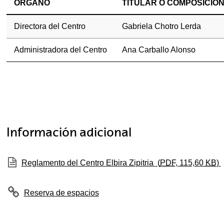
ÓRGANO
TITULAR O COMPOSICIÓ
Directora del Centro
Gabriela Chotro Lerda
Administradora del Centro
Ana Carballo Alonso
Información adicional
(Abre una nueva ventana)
Reglamento del Centro Elbira Zipitria
(
PDF
, 115,60
KB
)
Reserva de espacios