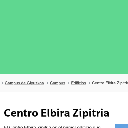
Campus de Gipuzkoa
Campus
Edificios
Centro Elbira Zipitri
tar subpáginas
Centro Elbira Zipitria
El Centro Elbira Zipitria es el primer edificio que