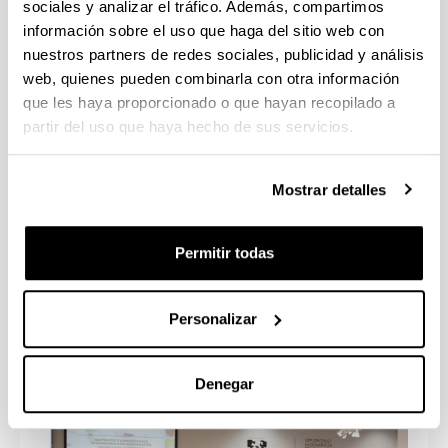
sociales y analizar el tráfico. Además, compartimos
información sobre el uso que haga del sitio web con
nuestros partners de redes sociales, publicidad y análisis
web, quienes pueden combinarla con otra información
que les haya proporcionado o que hayan recopilado a
Galería de imágenes
partir del uso que haya hecho de sus servicios.
Mostrar detalles
Permitir todas
Personalizar
Denegar