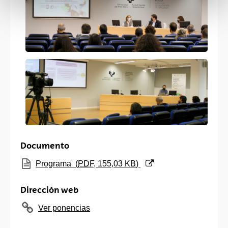
Documento
(Abre una nueva ventana)
Programa
(
PDF
, 155,03
KB
)
Dirección web
Ver ponencias