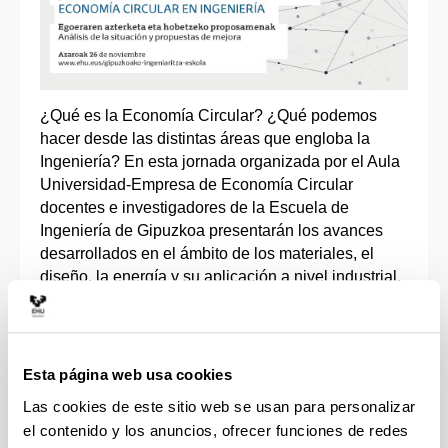
¿Qué es la Economía Circular? ¿Qué podemos
hacer desde las distintas áreas que engloba la
Ingeniería? En esta jornada organizada por el Aula
Universidad-Empresa de Economía Circular
docentes e investigadores de la Escuela de
Ingeniería de Gipuzkoa presentarán los avances
desarrollados en el ámbito de los materiales, el
diseño, la energía y su aplicación a nivel industrial.
Fecha
: 26/11/2021
Lugar
: Salón de Grados de la Escuela de
Esta página web usa cookies
Ingeniería de Gipuzkoa (Pza. Europa 1, 20018
Las cookies de este sitio web se usan para personalizar
Donostia/San Sebastián)
el contenido y los anuncios, ofrecer funciones de redes