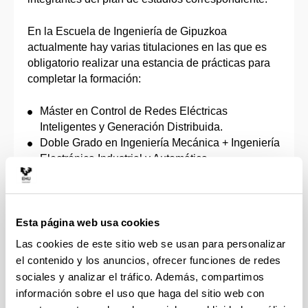
En la Escuela de Ingeniería de Gipuzkoa
actualmente hay varias titulaciones en las que es
obligatorio realizar una estancia de prácticas para
completar la formación:
Máster en Control de Redes Eléctricas
Inteligentes y Generación Distribuida.
Doble Grado en Ingeniería Mecánica + Ingeniería
Electrónica Industrial y Automática.
Máster Universitario en Tecnologías Avanzadas
en la Industria.
Al tratarse de una
asignatura obligatorio de su
Esta página web usa cookies
plan de estudios, la Escuela de Ingeniería de
Las cookies de este sitio web se usan para personalizar
Gipuzkoa asume el compromiso de garantizar a
el contenido y los anuncios, ofrecer funciones de redes
todos los/as estudiantes de la titulación una
sociales y analizar el tráfico. Además, compartimos
entidad y proyectos adecuados para completar
información sobre el uso que haga del sitio web con
su formación.
Para ello, la EIG dispone de una red