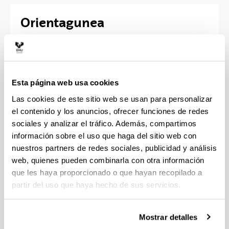
Orientagunea
Aclara tus dudas
Nos encargamos de planificar y desarrollar
acciones de orientación dirigidas al alumnado
Esta página web usa cookies
preuniversitario. Si eres orientador u orientadora o
Las cookies de este sitio web se usan para personalizar
formas parte del profesorado y quieres aclarar tus
el contenido y los anuncios, ofrecer funciones de redes
dudas, escríbenos a través de este formulario:
sociales y analizar el tráfico. Además, compartimos
información sobre el uso que haga del sitio web con
>>
Haz tu pregunta
nuestros partners de redes sociales, publicidad y análisis
web, quienes pueden combinarla con otra información
Documento que se ha creado con el objetivo de
que les haya proporcionado o que hayan recopilado a
hacer llegar a las orientadoras y a los orientadores
partir del uso que haya hecho de sus servicios.
de Educación Secundaria la oferta académica de la
UPV/EHU:
Mostrar detalles