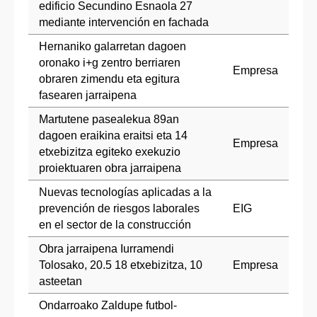
edificio Secundino Esnaola 27
mediante intervención en fachada
Hernaniko galarretan dagoen
oronako i+g zentro berriaren
Empresa
obraren zimendu eta egitura
fasearen jarraipena
Martutene pasealekua 89an
dagoen eraikina eraitsi eta 14
Empresa
etxebizitza egiteko exekuzio
proiektuaren obra jarraipena
Nuevas tecnologías aplicadas a la
prevención de riesgos laborales
EIG
en el sector de la construcción
Obra jarraipena Iurramendi
Tolosako, 20.5 18 etxebizitza, 10
Empresa
asteetan
Ondarroako Zaldupe futbol-