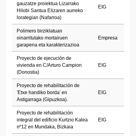
gauzatze proiektua Lizarrako
EIG
Hilobi Santua Elizaren aurreko
lorategian (Nafarroa)
Polimero birziklatuan
oinarritutako mortairuen
Empresa
garapena eta karakterizazioa
Proyecto de ejecución de
vivienda en C/Arturo Campion
EIG
(Donostia)
Proyecto de rehabilitación de
'Etxe handiko borda' en
EIG
Astigarraga (Gipuzkoa).
Proyecto de rehabilitación
integral del edificio Kurtzio Kalea
EIG
nº12 en Mundaka, Bizkaia