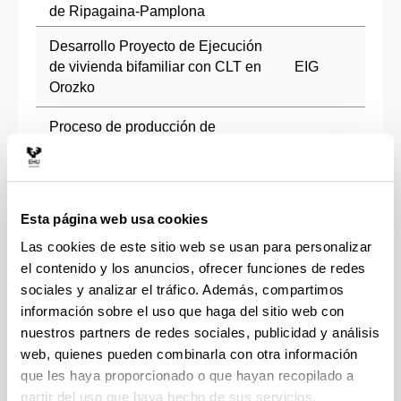
de Ripagaina-Pamplona
Desarrollo Proyecto de Ejecución
de vivienda bifamiliar con CLT en
EIG
Orozko
Proceso de producción de
documentación BIM de 16
Empresa
viviendas en Lasarte
Kanpoko isolamendu termikoko
Esta página web usa cookies
sistemaren portaeraren azterketa
Empresa
Las cookies de este sitio web se usan para personalizar
kostaldeko inguruneetan:
el contenido y los anuncios, ofrecer funciones de redes
Donostiako Sagueseko kasua
sociales y analizar el tráfico. Además, compartimos
información sobre el uso que haga del sitio web con
nuestros partners de redes sociales, publicidad y análisis
web, quienes pueden combinarla con otra información
que les haya proporcionado o que hayan recopilado a
partir del uso que haya hecho de sus servicios.