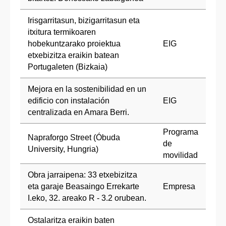
Irisgarritasun, bizigarritasun eta
itxitura termikoaren
hobekuntzarako proiektua
EIG
etxebizitza eraikin batean
Portugaleten (Bizkaia)
Mejora en la sostenibilidad en un
edificio con instalación
EIG
centralizada en Amara Berri.
Programa
Napraforgo Street (Óbuda
de
University, Hungria)
movilidad
Obra jarraipena: 33 etxebizitza
eta garaje Beasaingo Errekarte
Empresa
I.eko, 32. areako R - 3.2 orubean.
Ostalaritza eraikin baten