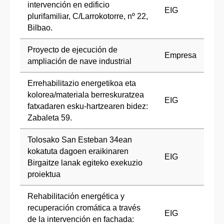
intervención en edificio
EIG
plurifamiliar, C/Larrokotorre, nº 22,
Bilbao.
Proyecto de ejecución de
Empresa
ampliación de nave industrial
Errehabilitazio energetikoa eta
kolorea/materiala berreskuratzea
EIG
fatxadaren esku-hartzearen bidez:
Zabaleta 59.
Tolosako San Esteban 34ean
kokatuta dagoen eraikinaren
EIG
Birgaitze lanak egiteko exekuzio
proiektua
Rehabilitación energética y
recuperación cromática a través
EIG
de la intervención en fachada: