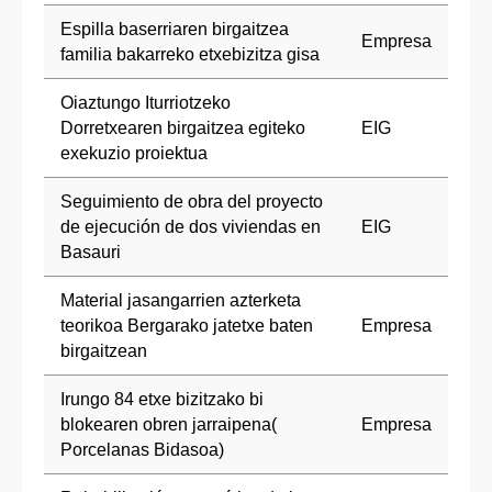
Espilla baserriaren birgaitzea
Empresa
familia bakarreko etxebizitza gisa
Oiaztungo Iturriotzeko
Dorretxearen birgaitzea egiteko
EIG
exekuzio proiektua
Seguimiento de obra del proyecto
de ejecución de dos viviendas en
EIG
Basauri
Material jasangarrien azterketa
teorikoa Bergarako jatetxe baten
Empresa
birgaitzean
Irungo 84 etxe bizitzako bi
blokearen obren jarraipena(
Empresa
Porcelanas Bidasoa)