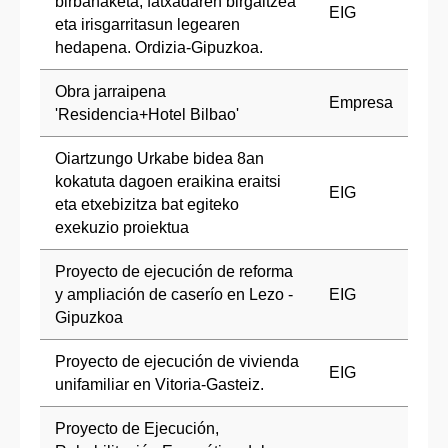
birbanaketa, fatxadaren birgaitzea
EIG
eta irisgarritasun legearen
hedapena. Ordizia-Gipuzkoa.
Obra jarraipena
Empresa
'Residencia+Hotel Bilbao'
Oiartzungo Urkabe bidea 8an
kokatuta dagoen eraikina eraitsi
EIG
eta etxebizitza bat egiteko
exekuzio proiektua
Proyecto de ejecución de reforma
y ampliación de caserío en Lezo -
EIG
Gipuzkoa
Proyecto de ejecución de vivienda
EIG
unifamiliar en Vitoria-Gasteiz.
Proyecto de Ejecución,