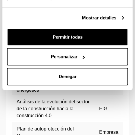
Listado de TFGs defendidos en 2022/23
Mostrar detalles
Permitir todas
TÍTULO DEL TFG
TIPO
Estudio sobre la calificación
Personalizar
energética de un edificio
residencial situado en
Empresa
Arrasate/Mondragón, así como
Denegar
mejoras para la eficiencia
energética
Análisis de la evolución del sector
de la construcción hacia la
EIG
construcción 4.0
Plan de autoprotección del
Empresa