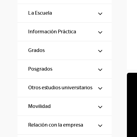
Mostrar/ocul
La Escuela
Mostrar/ocul
Información Práctica
Mostrar/ocul
Grados
Mostrar/ocul
Posgrados
Mostrar/ocul
Otros estudios universitarios
Mostrar/ocul
Movilidad
Mostrar/ocul
Relación con la empresa