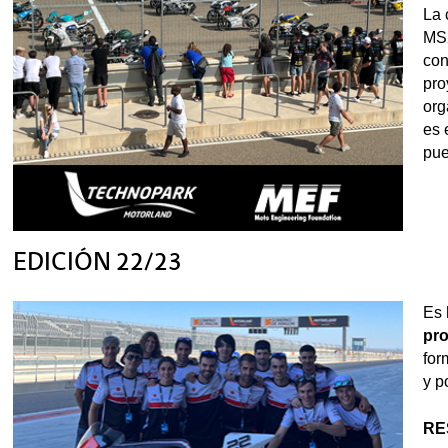
La 
MS2
con
pro
org
es 
pue
EDICIÓN 22/23
Es
pro
for
y p
RE