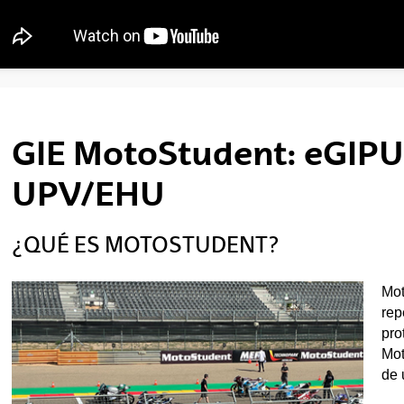
tar subpáginas
GIE MotoStudent: eGIP
UPV/EHU
¿QUÉ ES MOTOSTUDENT?
Mot
rep
pro
Mot
de 