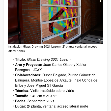
Instalación Glass Drawing 2021.Luzern (2º planta ventanal acceso
lateral norte)
Título
:
Glass Drawing 2021.Luzern
Arte y Proyecto:
Juan Carlos Olabe y Xabier
Basogain - JC&X
Colaboradores:
Ruper Delgado, Zuriñe Gómez de
Balugera, Montse López de Arkaute, Iñaki Ochoa de
Eribe y Jose Miguel Gil-García
Técnica
: Vinilo traslúcido sobre vidrio
Tamaño
: 240 cm x 210 cm
Fecha
: Septiembre 2021
Lugar
: 2º planta, ventanal acceso lateral norte