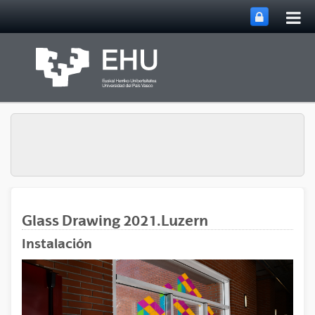
Abri
Saltar al contenido principal
me
prin
Glass Drawing 2021.Luzern
Instalación