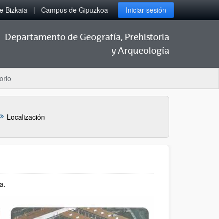
 Bizkaia
Campus de Gipuzkoa
Iniciar sesión
Departamento de Geografía, Prehistoria
y Arqueología
orio
Localización
a.