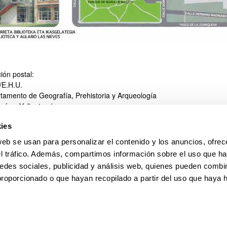
ión postal:
/E.H.U.
tamento de Geografía, Prehistoria y Arqueología
más y Valiente s/n
 Vitoria-Gasteiz
ies
ono: +34-945013189
945013309
web se usan para personalizar el contenido y los anuncios, ofrec
o electrónico:
jr.calavia@ehu.es
el tráfico. Además, compartimos información sobre el uso que ha
edes sociales, publicidad y análisis web, quienes pueden combin
proporcionado o que hayan recopilado a partir del uso que haya