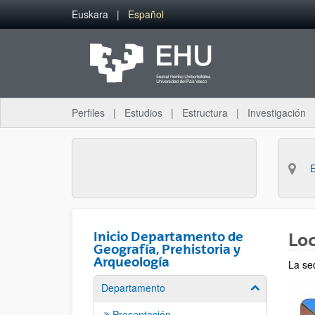
Saltar al contenido principal
Euskara
Español
Perfiles
Estudios
Estructura
Investigación
Inicio Departamento de
Loc
Geografía, Prehistoria y
Arqueología
La se
Departamento
Mostrar/ocult
Presentación