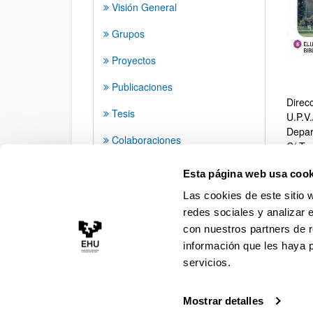
Visión General
Grupos
Proyectos
Publicaciones
Direcc
Tesis
U.P.V.
Depar
Colaboraciones
C/ To
01006
Buzón de Sugerencias
Esta página web usa cook
Teléf
Fax: 
Las cookies de este sitio 
Corre
redes sociales y analizar 
con nuestros partners de r
información que les haya 
servicios.
Mostrar detalles