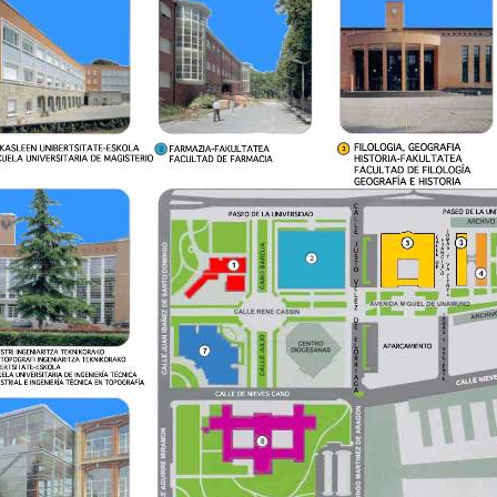
ar subpáginas
ar subpáginas