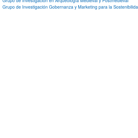
Grupo de Investigación en Arqueología Medieval y Postmedieval
Grupo de Investigación Gobernanza y Marketing para la Sostenibilid
ar subpáginas
ar subpáginas