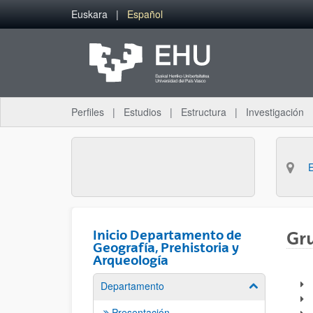
Saltar al contenido principal
Euskara
Español
Perfiles
Estudios
Estructura
Investigación
Inicio Departamento de
Gru
Geografía, Prehistoria y
Arqueología
G
Departamento
Mostrar/ocult
Presentación